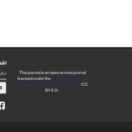
اشت
برای
This journal is an open access journal
مشت
licensed under the
Creative Commons
Attribution 4.0 International License
(CC
BY 4.0).