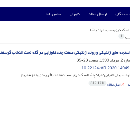
ویسندگان
ارسال مقاله
داوران
تماس با ما
اسکندری نسب، مراد پاشا
1
ات:
اسنجه های ژنتیکی و روند ژنتیکی صفت چندقلوزایی در گله تحت انتخاب گوسفن
23-35
10.22124/AR.2020.14949
ماسبیان اهرابی؛ مراد پاشا اسکندری نسب؛ محمد باقر زندی باغچه مریم
812.17 K
ه
اصل مقاله