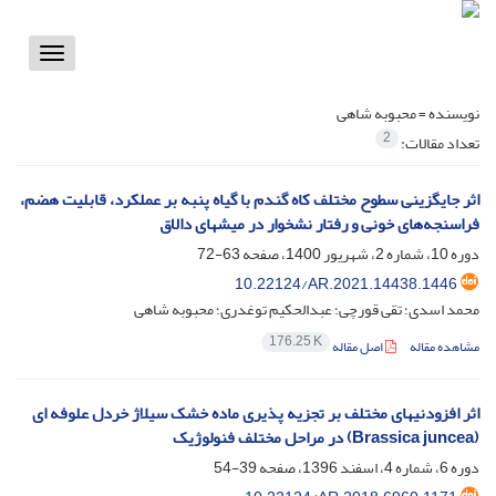
Toggle
vigation
نویسنده =
محبوبه شاهی
2
تعداد مقالات:
اثر جایگزینی سطوح مختلف کاه ‌گندم با گیاه ‌پنبه بر عملکرد، قابلیت ‌هضم،
فراسنجه‌های خونی و رفتار نشخوار در میش‏های دالاق
دوره 10، شماره 2، شهریور 1400، صفحه
63-72
10.22124/AR.2021.14438.1446
محمد اسدی؛ تقی قورچی؛ عبدالحکیم توغدری؛ محبوبه شاهی
176.25 K
مشاهده مقاله
اصل مقاله
اثر افزودنی‏های مختلف بر تجزیه پذیری ماده خشک سیلاژ خردل علوفه ای
(Brassica juncea) در مراحل مختلف فنولوژیک
دوره 6، شماره 4، اسفند 1396، صفحه
39-54