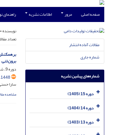
صفحه اصلی
مرور
اطلاعات نشریه
راهنمای ن
نویسنده =
تعداد مقال
مقالات آماده انتشار
شماره جاری
برون‌تنی
دوره 9، شماره 3، آذر 1399، صفحه
شماره‌های پیشین نشریه
.1448
سارا حسنی؛
دوره 15 (1405)
مشاهده مقال
دوره 14 (1404)
دوره 13 (1403)