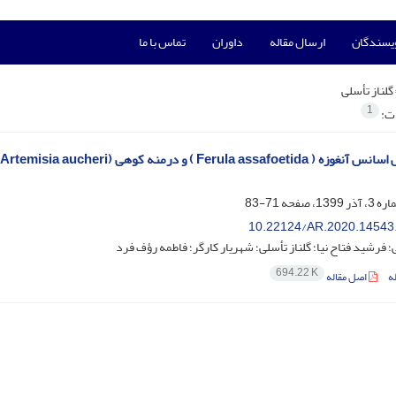
ویسندگان
ارسال مقاله
داوران
تماس با ما
گلناز تأسلی
1
ات:
71-83
10.22124/AR.2020.14543
 فرشید فتاح نیا؛ گلناز تأسلی؛ شهریار کارگر؛ فاطمه رؤف فرد
694.22 K
ه
اصل مقاله