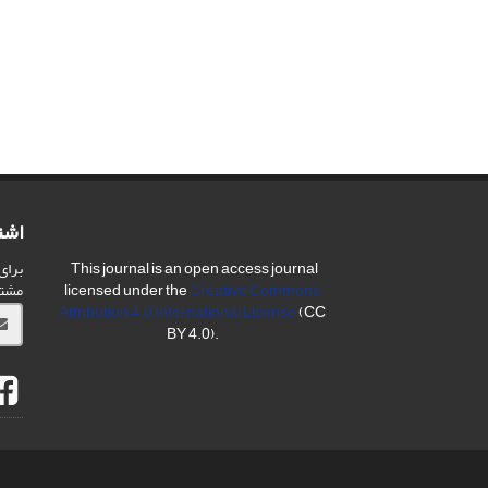
اشت
برای
This journal is an open access journal
مشت
licensed under the
Creative Commons
Attribution 4.0 International License
(CC
BY 4.0).