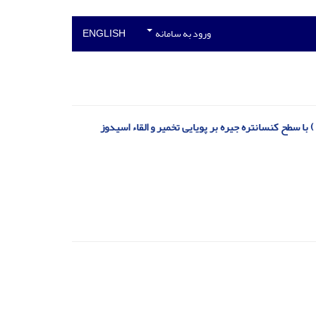
ورود به سامانه
ENGLISH
برهمکنش اسانس آنغوزه ( Ferula assafoetida ) و درمنه کوهی (Artemisia aucheri ) با سطح کنسانتره جیره‌ بر پویایی تخمیر و القاء اسیدوز