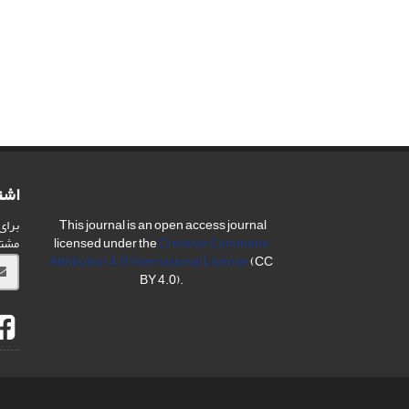
اشت
برای
This journal is an open access journal
مشت
licensed under the
Creative Commons
Attribution 4.0 International License
(CC
BY 4.0).