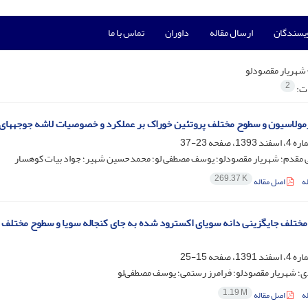
ویسندگان
ارسال مقاله
داوران
تماس با ما
شهریار مقصودلو
2
ات:
مولاسیون و سطوح مختلف پروتئین خوراک بر عملکرد و خصوصیات لاشه جوجه‎های گوشتی
23-37
 مقدم؛ شهریار مقصودلو؛ یوسف مصطفی لو؛ محمدحسین شهیر؛ جواد بیات کوهسار
269.37 K
ه
اصل مقاله
15-25
ی؛ شهریار مقصودلو؛ فرامرز رستمی؛ یوسف مصطفی‌لو
1.19 M
ه
اصل مقاله