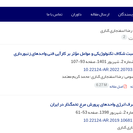
ویسندگان
ارسال مقاله
داوران
تماس با ما
رضا اسفنجاری کناری
2
ات:
ت شکاف تکنولوژیکی و عوامل مؤثر بر کارآیی فنی واحدهای زنبورداری
93-107
10.22124/AR.2022.20703
ومی؛ رضا اسفنجاری کناری؛ محمد کریم معتمد
6.27 M
ه
اصل مقاله
ف انرژی واحدهای پرورش مرغ تخمگذار در ایران
53-61
10.22124/AR.2019.10681
اری کناری