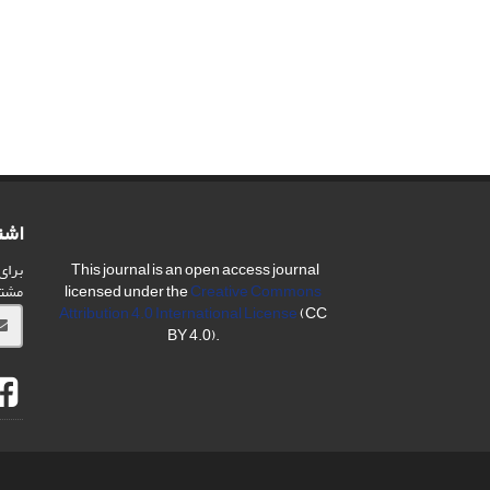
اشت
برای
This journal is an open access journal
مشت
licensed under the
Creative Commons
Attribution 4.0 International License
(CC
BY 4.0).