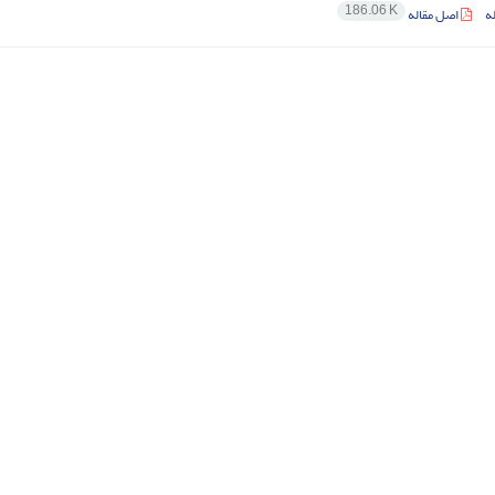
186.06 K
ه
اصل مقاله