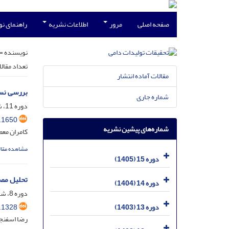
صفحه اصلی
مرور
اطلاعات نشریه
راهنمای ن
نویسنده =
تعداد مقال
مقالات آماده انتشار
بررسی نسب
شماره جاری
دوره 11، شماره 2، شهریور 1401، صفحه
.1650
شماره‌های پیشین نشریه
کامران معص
مشاهده مقال
دوره 15 (1405)
تحلیل مصر
دوره 14 (1404)
دوره 8، شماره 2، شهریور 1398، صفحه
.1328
دوره 13 (1403)
رضا اسفنج