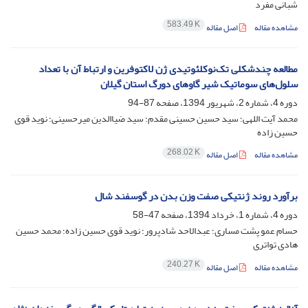
شبانی مفرد
583.49 K
مشاهده مقاله
اصل مقاله
مطالعه چندشکلی تک‌نوکلئوتیدی ژن لاکتوفرین و ارتباط آن با تعداد
سلول‌های سوماتیک شیر گاوهای دورگ استان گیلان
دوره 4، شماره 2، شهریور 1394، صفحه
87-94
محمد آیت اللهی؛ سید حسین حسینی مقدم؛ سید ضیاالدین میرحسینی؛ نوید قوی
حسین زاده
268.02 K
مشاهده مقاله
اصل مقاله
برآورد روند ژنتیکی صفت وزن بدن در گوسفند شال
دوره 4، شماره 1، خرداد 1394، صفحه
47-58
حسام عمو پشت مساری؛ عبدالاحد شادپرور؛ نوید قوی حسین زاده؛ محمد حسین
هادی تواتری
240.27 K
مشاهده مقاله
اصل مقاله