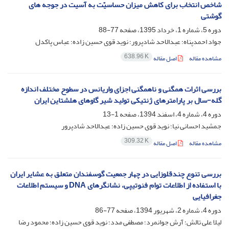
شاخص انتخاب برای کاهش میزان حساسیّت به آسیت در جوجه های
گوشتی
دوره 5، شماره 1، خرداد 1395، صفحه
77-88
جواد احمدپناه؛ عبدالاحد شادپرور؛ نوید قوی حسین زاده؛ عباس پاکدل
638.96 K
مشاهده مقاله
اصل مقاله
بررسی اثرات همگنی و ناهمگنی اجزای واریانس در سطوح مختلف اندازه
گله-سال بر پارامترهای ژنتیکی تولید شیر گاوهای هلشتاین ایران
دوره 4، شماره 4، اسفند 1394، صفحه
1-13
جمشید احسانی نیا؛ نوید قوی حسین زاده؛ عبدالاحد شادپرور
309.32 K
مشاهده مقاله
اصل مقاله
بررسی تنوع چندقلوزایی در چهار جمعیت گوسفندان متعلق به عشایر ایران
با استفاده از اطلاعات توام فنوتیپی، نشانگرهای DNA و سیستم اطلاعات
جغرافیایی
دوره 4، شماره 2، شهریور 1394، صفحه
77-86
لیلا علی تالش؛ آرش جوانمرد؛ مصطفی مدد؛ نوید قوی حسین زاده؛ محمود رضا