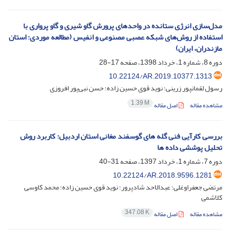
مدل‌سازی انرژی ستانده در واحدهای پرورش گاو شیری و گاو پرواری با
استفاده از روش‌های شبکه عصبی مصنوعی و انفیس (مطالعه موردی: استان
مازندران، ایران)
دوره 8، شماره 1، خرداد 1398، صفحه
17-28
10.22124/AR.2019.10377.1313
رسول لقمانپور زرینی؛ نوید قوی حسین زاده؛ حسن نبی‌پور افروزی
1.39 M
مشاهده مقاله
اصل مقاله
بررسی کارآیی فنی گله های گوسفند مغانی استان اردبیل: کاربرد روش
تحلیل پوششی داده ها
دوره 7، شماره 1، خرداد 1397، صفحه
31-40
10.22124/AR.2018.9596.1281
مرتضی جعفراوغلی؛ عبدالاحد شادپرور؛ نوید قوی حسین زاده؛ محمد کاوسی
کلاشمی
347.08 K
مشاهده مقاله
اصل مقاله