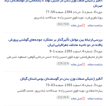
آنالیز ژنتیکی صفت وزن بدن در سنین تولد تا یکسالگی در گوسفندان نژاد
مهربان
دوره 4، شماره 1، خرداد 1394، صفحه
59-77
رویا یاوری فرد؛ نوید قوی حسین زاده؛ عبدالاحد شادپرور
452.79 K
مشاهده مقاله
اصل مقاله
بررسی ارتباط بین عوامل تأثیرگذار بر عملکرد جوجه‌های گوشتی پرورش
یافته در دو ناحیه مختلف جغرافیایی ایران
دوره 3، شماره 4، اسفند 1393، صفحه
1-9
مازیار محیطی‌اصلی؛ نوید قوی حسین زاده؛ حسن درمانی کوهی؛ مسعود شیرعلی
229.32 K
مشاهده مقاله
اصل مقاله
آنالیز ژنتیکی صفات وزن بدن در گوسفندان بومی استان گیلان
دوره 3، شماره 4، اسفند 1393، صفحه
63-73
بهاره اعتقادی؛ نوید قوی حسین زاده؛ عبدالاحد شادپرور؛ محمد گلشنی
210.46 K
مشاهده مقاله
اصل مقاله