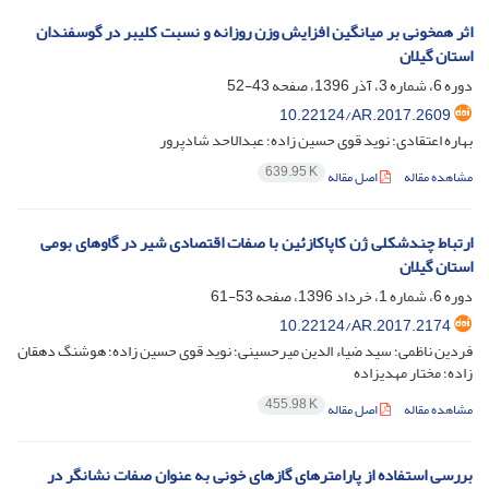
اثر همخونی بر میانگین افزایش وزن روزانه و نسبت کلیبر در گوسفندان
استان گیلان
دوره 6، شماره 3، آذر 1396، صفحه
43-52
10.22124/AR.2017.2609
بهاره اعتقادی؛ نوید قوی حسین زاده؛ عبدالاحد شادپرور
639.95 K
مشاهده مقاله
اصل مقاله
ارتباط چندشکلی ژن کاپاکازئین با صفات اقتصادی شیر در گاوهای بومی
استان گیلان
دوره 6، شماره 1، خرداد 1396، صفحه
53-61
10.22124/AR.2017.2174
فردین ناظمی؛ سید ضیاء الدین میرحسینی؛ نوید قوی حسین زاده؛ هوشنگ دهقان
زاده؛ مختار مهدیزاده
455.98 K
مشاهده مقاله
اصل مقاله
بررسی استفاده از پارامترهای گازهای خونی به عنوان صفات نشانگر در