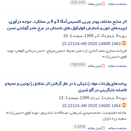
218.14 K
مشاهده مقاله
اصل مقاله
اثر منابع مختلف پودر چربی کلسیمی اُمگا 3 و 6 بر عملکرد، جوجه درآوری،
لیپیدهای خون و شمارش فولیکول های تخمدان در مرغ مادر گوشتی مسن
دوره 9، شماره 3، آذر 1399، صفحه
1-15
10.22124/AR.2020.14808.1463
فرزانه ستاری نجف آبادی؛ اردشیر محیط؛ حسین مروج؛ حسن درمانی کوهی؛ نوید
قوی حسین زاده
708.29 K
مشاهده مقاله
اصل مقاله
پیامدهای واردات مواد ژنتیکی با در ‌‌نظر گرفتن اثر متقابل ژنوتیپ و محیط و
فاصله جایگزینی در گاو شیری
دوره 9، شماره 1، خرداد 1399، صفحه
1-12
10.22124/AR.2020.14600.1454
عادله حقدوست؛ محمدمهدی شریعتی؛ عبدالاحد شادپرور؛ نوید قوی حسین زاده؛
سعید زره داران
1.64 M
مشاهده مقاله
اصل مقاله