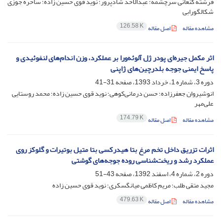
فرشته کنعانی سرچشمه؛ عبدالاحد شادپرور؛ نوید قوی حسین زاده؛ ساحره جوزی
شکالگورابی
126.58 K
مشاهده مقاله
اصل مقاله
اثر مکمل جیره‌ای پودر ژل آلوئه‌ورا بر عملکرد، وزن اندام‌های لنفوئیدی و
پاسخ ایمنی جوجه بلدرچین‌های ژاپنی
دوره 3، شماره 1، خرداد 1393، صفحه
31-41
انوشیروان جعفرزاده؛ حسن درمانی‌کوهی؛ نوید قوی‌ حسین زاده؛ محمد روستایی
علی‌مهر
174.79 K
مشاهده مقاله
اصل مقاله
اثرات تزریق داخل تخم مرغ بتا هیدرکسی بتا متیل بوتیرات و گلوکز روی
عملکرد رشد و ریخت‌شناسی روده جوجه‌های گوشتی
دوره 2، شماره 4، اسفند 1392، صفحه
43-51
مجید متقی طلب؛ مریم کاظمی میانگسکری؛ نوید قوی حسین زاده
479.63 K
مشاهده مقاله
اصل مقاله