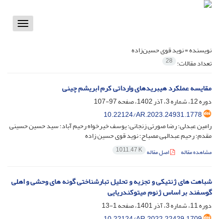
Toggle
vigation
نویسنده =
نوید قوی حسین‌زاده
28
تعداد مقالات:
مقایسه عملکرد هیبریدهای وارداتی کرم ابریشم چینی
دوره 12، شماره 3، آذر 1402، صفحه
97-107
10.22124/AR.2023.24931.1778
رامین عبدلی؛ رضا صورتی زنجانی؛ یوسف خیرخواه رحیم آباد؛ سید حسین حسینی
مقدم؛ رحیم عبدالهی مصباح؛ نوید قوی حسین زاده
1011.47 K
مشاهده مقاله
اصل مقاله
شباهت های ژنتیکی و تجزیه و تحلیل تبارشناختی گونه های وحشی و اهلی
گوسفند بر اساس ژنوم میتوکندریایی
دوره 11، شماره 3، آذر 1401، صفحه
1-13
10.22124/AR.2022.22429.1709