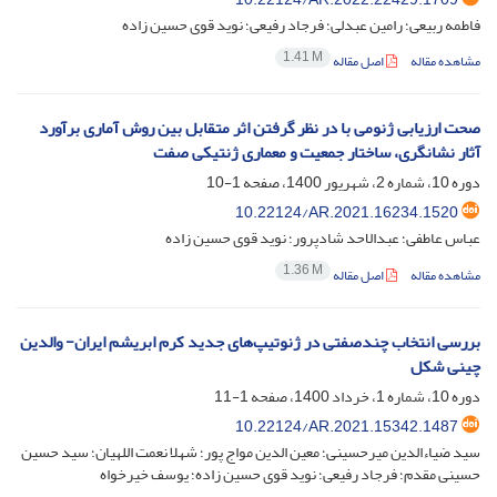
فاطمه ربیعی؛ رامین عبدلی؛ فرجاد رفیعی؛ نوید قوی حسین زاده
1.41 M
مشاهده مقاله
اصل مقاله
صحت ارزیابی ژنومی با در نظر گرفتن اثر متقابل بین روش آماری برآورد
آثار نشانگری، ساختار جمعیت و معماری ژنتیکی صفت
دوره 10، شماره 2، شهریور 1400، صفحه
1-10
10.22124/AR.2021.16234.1520
عباس عاطفی؛ عبدالاحد شادپرور؛ نوید قوی حسین زاده
1.36 M
مشاهده مقاله
اصل مقاله
بررسی انتخاب چندصفتی در ژنوتیپ‌های جدید کرم ابریشم ایران- والدین
چینی شکل
دوره 10، شماره 1، خرداد 1400، صفحه
1-11
10.22124/AR.2021.15342.1487
سید ضیاءالدین میرحسینی؛ معین الدین مواج پور؛ شهلا نعمت اللهیان؛ سید حسین
حسینی مقدم؛ فرجاد رفیعی؛ نوید قوی حسین زاده؛ یوسف خیرخواه