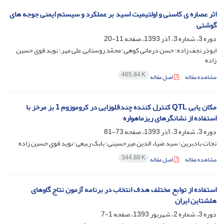
اثر عصاره ی کاسنی و اولتیمیت اسید بر عملکرد و سیستم ایمنی جوجه های
گوشتی
دوره 3، شماره 3، آذر 1393، صفحه
11-20
ابوذر نجف زاده؛ حسن درمانی کوهی؛ محمّد روستایی علی مهر؛ نوید قوی حسین
زاده
465.84 K
مشاهده مقاله
اصل مقاله
مکان یابی QTL کنترل کننده چندقلوزایی در کروموزوم 1 بز مرخز با
استفاده از نشانگرهای ریزماهواره
دوره 3، شماره 3، آذر 1393، صفحه
73-81
نجات بادبرین؛ سید ضیاء الدین میرحسینی؛ بابک ربیعی؛ نوید قوی حسین زاده
344.88 K
مشاهده مقاله
اصل مقاله
استفاده از توابع مختلف هدف انتخاب در برنامه آزمون نتاج گاوهای
هلشتاین ایران
دوره 3، شماره 2، شهریور 1393، صفحه
1-7