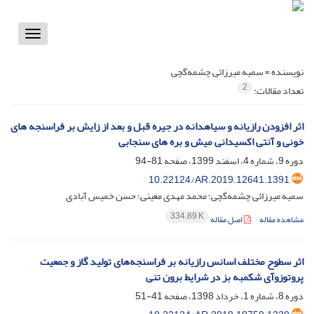
Toggle
vigation
نویسنده =
سمیه میرزائی چشمه‌گچی
2
تعداد مقالات:
اثر افزودن رازیانه و سیاهدانه در جیره قبل و بعد از زایش بر فراسنجه های
خونی و آنتی اکسیدانی میش و بره های سنجابی
دوره 9، شماره 4، اسفند 1399، صفحه
81-94
10.22124/AR.2019.12641.1391
سمیه میرزائی چشمه‌گچی؛ محمد مهدی معینی؛ حسن خمیس آبادی
334.89 K
مشاهده مقاله
اصل مقاله
اثر سطوح مختلف اسانس رازیانه بر فراسنجه‌های تولید گاز و جمعیت
پروتوزوآی شکمبه بز در شرایط برون تنی
دوره 8، شماره 1، خرداد 1398، صفحه
41-51