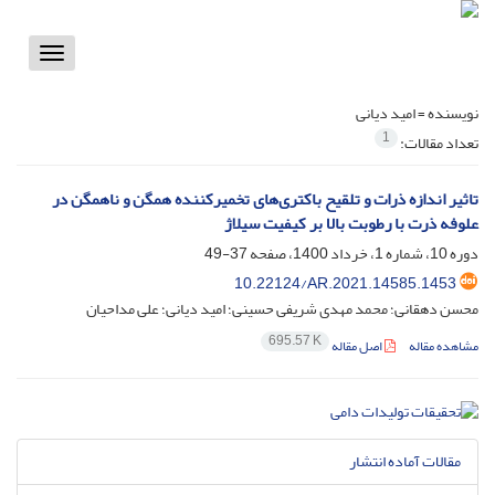
Toggle
vigation
نویسنده =
امید دیانی
1
تعداد مقالات:
تاثیر اندازه ذرات و تلقیح باکتری‌های تخمیرکننده همگن و ناهمگن در
علوفه‏ ذرت با رطوبت بالا بر کیفیت سیلاژ
دوره 10، شماره 1، خرداد 1400، صفحه
37-49
10.22124/AR.2021.14585.1453
محسن دهقانی؛ محمد مهدی شریفی حسینی؛ امید دیانی؛ علی مداحیان
695.57 K
مشاهده مقاله
اصل مقاله
مقالات آماده انتشار