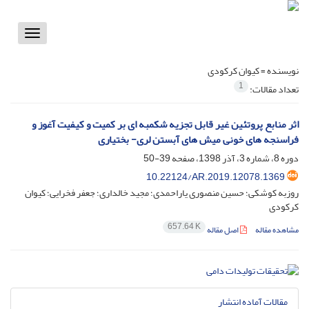
Toggle
vigation
نویسنده =
کیوان کرکودی
1
تعداد مقالات:
اثر منابع پروتئین غیر قابل تجزیه شکمبه ای بر کمیت و کیفیت آغوز و
فراسنجه های خونی میش های آبستن لری- بختیاری
دوره 8، شماره 3، آذر 1398، صفحه
39-50
10.22124/AR.2019.12078.1369
روزبه کوشکی؛ حسین منصوری یاراحمدی؛ مجید خالداری؛ جعفر فخرایی؛ کیوان
کرکودی
657.64 K
مشاهده مقاله
اصل مقاله
مقالات آماده انتشار