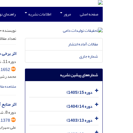
صفحه اصلی
مرور
اطلاعات نشریه
راهنمای ن
نویسنده =
تعداد مقال
مقالات آماده انتشار
اثر برخی 
شماره جاری
دوره 11، شماره 2، شهریور 1401، صفحه
.1652
شماره‌های پیشین نشریه
محمد رشید
مشاهده مقال
دوره 15 (1405)
اثر منابع
دوره 14 (1404)
دوره 8، شماره 4، اسفند 1398، صفحه
.1378
دوره 13 (1403)
علی سهراب