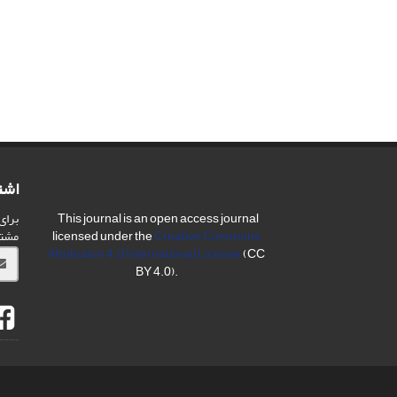
اشت
برای
This journal is an open access journal
مشت
licensed under the
Creative Commons
Attribution 4.0 International License
(CC
BY 4.0).