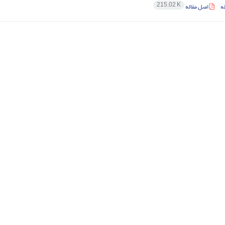
215.02 K
ه
اصل مقاله