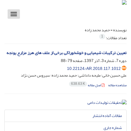
Toggle
vigation
نویسنده =
حمید محمد زاده
1
تعداد مقالات:
تعیین ترکیبات شیمیایی و خوشخوراکی برخی از علف های هرز مزارع یونجه
دوره 7، شماره 3، آذر 1397، صفحه
79-88
10.22124/AR.2018.117.1012
علی حسین خانی؛ ملیحه داداشی؛ حمید محمد زاده؛ سیروس حسن نژاد
638.63 K
مشاهده مقاله
اصل مقاله
مقالات آماده انتشار
شماره جاری