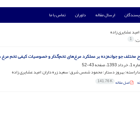
ویسندگان
ارسال مقاله
داوران
تماس با ما
امید عشایری زاده
1
ات:
ح مختلف جو جوانه‌زده بر عملکرد مرغ‌های تخم‌گذار و خصوصیات کیفی تخم مرغ د
43-52
ا راسته؛ بهروز دستار؛ محمود شمس شرق؛ سعید زره داران؛ امید عشایری زاده
141.76 K
ه
اصل مقاله