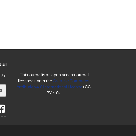
اشت
برای
This journal is an open access journal
مشت
licensed under the
Creative Commons
Attribution 4.0 International License
(CC
BY 4.0).