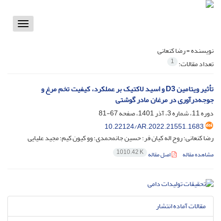
Toggle
vigation
نویسنده =
رضا کنعانی
1
تعداد مقالات:
تأثیر ویتامین D3 و اسید لاکتیک بر عملکرد، کیفیت تخم‌ مرغ و
جوجه‌درآوری در مرغان مادر گوشتی
دوره 11، شماره 3، آذر 1401، صفحه
67-81
10.22124/AR.2022.21551.1683
رضا کنعانی؛ روح اله کیان فر؛ حسین جانمحمدی؛ وو کیون کیم؛ مجید علیایی
1010.42 K
مشاهده مقاله
اصل مقاله
مقالات آماده انتشار