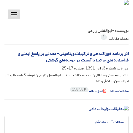
Toggle
vigation
نویسنده =
ابوالفضل زارعی
1
تعداد مقالات:
اثر برنامه خوراک‌دهی و ترکیبات ویتامینی- معدنی بر پاسخ ایمنی و
فراسنجه‌های مرتبط با آسیت در جوجه‌های گوشتی
دوره 1، شماره 3، آذر 1391، صفحه
17-25
دانیال محسنی سلطانی؛ سیدعبداله حسینی؛ ابوالفضل زارعی؛ هوشنگ لطف الهیان؛
ابوالحسن صادقی پناه
158.58 K
مشاهده مقاله
اصل مقاله
مقالات آماده انتشار