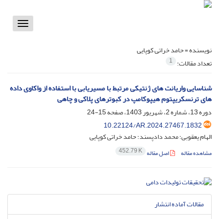
Toggle
vigation
نویسنده =
حامد خراتی کوپایی
1
تعداد مقالات:
شناسایی واریانت های ژنتیکی مرتبط با مسیریابی با استفاده از واکاوی داده
های ترنسکریپتوم هیپوکامپ در کبوترهای پلاکی و چاهی
دوره 13، شماره 2، شهریور 1403، صفحه
15-24
10.22124/AR.2024.27467.1832
الهام یعقوبی؛ محمد دادپسند؛ حامد خراتی کوپایی
452.79 K
مشاهده مقاله
اصل مقاله
مقالات آماده انتشار