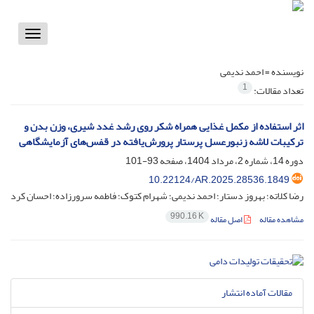
Toggle
vigation
نویسنده =
احمد ندیمی
1
تعداد مقالات:
اثر استفاده از مکمل غذایی همراه شکر روی رشد غدد شیری، وزن بدن و
ترکیبات لاشه زنبورعسل پرستار پرورش‌یافته در قفس‌های آزمایشگاهی
دوره 14، شماره 2، مرداد 1404، صفحه
93-101
10.22124/AR.2025.28536.1849
رضا کلاته؛ بهروز دستار؛ احمد ندیمی؛ شهرام کتوک؛ فاطمه سرورزاده؛ احسان کرد
990.16 K
مشاهده مقاله
اصل مقاله
مقالات آماده انتشار