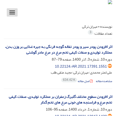
Toggle
vigation
نویسنده =
مهران ترکی
3
تعداد مقالات:
اثر افزودن پودر سیر و پودر تفاله گوجه فرنگی به جیره غذایی بر وزن بدن،
عملکرد تولیدی و صفات کیفی تخم مرغ در مرغ مادر گوشتی
دوره 10، شماره 3، آذر 1400، صفحه
79-87
10.22124/AR.2021.17391.1551
علی لمتر محمدی؛ مهران ترکی؛ مجید متقی طلب
634.42 K
مشاهده مقاله
اصل مقاله
اثر افزودن سطوح مختلف گلبرگ زعفران بر عملکرد تولیدی، صفات کیفی
تخم مرغ و فراسنجه های خونی مرغ های تخم گذار
دوره 10، شماره 1، خرداد 1400، صفحه
95-106