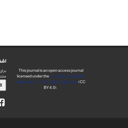
اشت
برای
This journal is an open access journal
مشت
licensed under the
Creative Commons
Attribution 4.0 International License
(CC
BY 4.0).