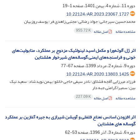
دوره 11، شماره 4، بهمن 1401، صفحه
1-19
10.22124/AR.2023.23067.1727
محمدحسین سیرجانی؛ جواد رضائی؛ مجتبی زاهدی فر؛ یوسف روزبهان
955.72 K
مشاهده مقاله
اصل مقاله
اثر ژل آلوئه‌ورا و مکمل اسید لینولئیک مزدوج بر عملکرد، متابولیت‌های
خونی و فراسنجه‌های ایمنی گوساله‌های شیرخوار هلشتاین
دوره 9، شماره 2، مرداد 1399، صفحه
67-77
10.22124/AR.2020.13803.1425
فرزاد میرزایی آقجه قشلاق؛ نادر سیفی حاجی خانلو؛ بهمن نویدشاد؛ سعید نیک
بین؛ سمیرا کرامتی جبه دار
227.09 K
مشاهده مقاله
اصل مقاله
اثر افزودن اسانس نعناع فلفلی و آویشن شیرازی به جیره آغازین بر عملکرد
گوساله های هلشتاین
دوره 6، شماره 3، آذر 1396، صفحه
53-62