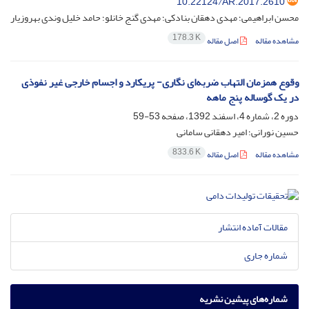
10.22124/AR.2017.2610
محسن ابراهیمی؛ مهدی دهقان بنادکی؛ مهدی گنج خانلو؛ حامد خلیل وندی بهروزیار
178.3 K
مشاهده مقاله
اصل مقاله
وقوع همزمان التهاب ضربه‌ای نگاری- پریکارد و اجسام خارجی غیر نفوذی
در یک گوساله پنج ماهه
دوره 2، شماره 4، اسفند 1392، صفحه
53-59
حسین نورانی؛ امیر دهقانی سامانی
833.6 K
مشاهده مقاله
اصل مقاله
مقالات آماده انتشار
شماره جاری
شماره‌های پیشین نشریه