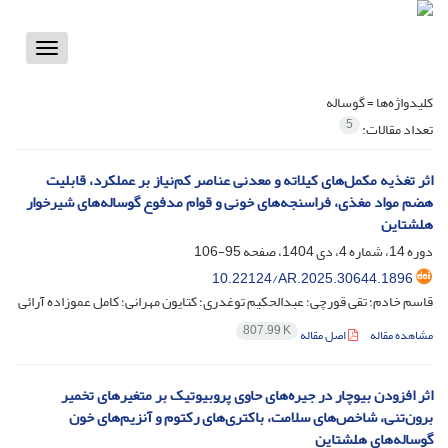
Toggle
vigation
کلیدواژه‌ها =
گوساله
5
تعداد مقالات:
اثر تغذیه مکمل‌های کیلاته و معدنی عناصر کم‌نیاز بر عملکرد، قابلیت
هضم مواد مغذی، فراسنجه‌های خونی و قوام مدفوع گوساله‌های شیرخوار
هلشتاین
دوره 14، شماره 4، دی 1404، صفحه
95-106
10.22124/AR.2025.30644.1896
قاسم خادم؛ تقی قورچی؛ عبدالحکیم توغدری؛ کتایون مهرانی؛ کامل عموزاده آرائی
807.99 K
مشاهده مقاله
اصل مقاله
اثر افزودن بیوچار در جیره‌های حاوی پروبیوتیک بر متغیرهای تخمیر
برون‌تنی، شاخص‌های سلامت، باکتری‌های رکتوم و آنزیم‌های خون
گوساله‌های هلشتاین