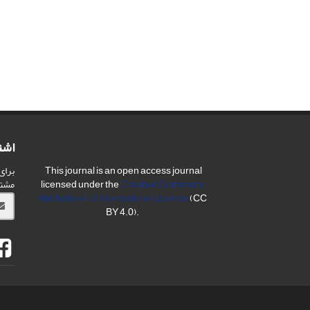
اشت
برای
This journal is an open access journal
مشت
licensed under the
Creative Commons
Attribution 4.0 International License
(CC
BY 4.0).