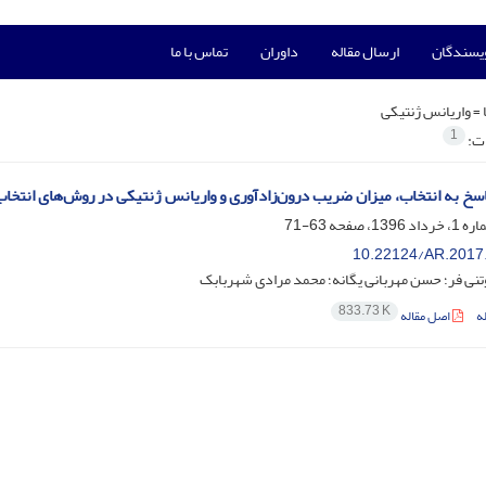
ویسندگان
ارسال مقاله
داوران
تماس با ما
 =
واریانس ژنتیکی
1
ات:
سخ به انتخاب، میزان ضریب درون‌زادآوری و واریانس ژنتیکی در روش‌های انتخاب
63-71
10.22124/AR.2017
نی فر؛ حسن مهربانی یگانه؛ محمد مرادی شهربابک
833.73 K
ه
اصل مقاله