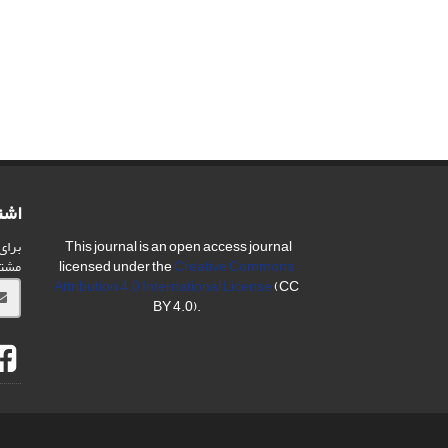
اشت
برای
This journal is an open access journal
مشت
licensed under the
Creative Commons
Attribution 4.0 International License
(CC
BY 4.0).