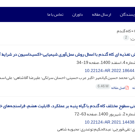
ویسندگان
ارسال مقاله
داوران
تماس با ما
 =
کاه گندم
2
ات:
ش تغذیه ای کاه گندم با اعمال روش عمل‌آوری شیمیایی-اکسیداسیون در شرایط 
19-34
10.22124/AR.2022.18644
نی؛ محمد حسین کیانمهر؛ اکبر عرب حسینی؛ احسان سرلکی؛ علیرضا آقاشاهی؛ علی اسد
6.46 M
ه
اصل مقاله
نی سطوح مختلف کاه ‌گندم با گیاه ‌پنبه بر عملکرد، قابلیت ‌هضم، فراسنجه‌های خو
63-72
10.22124/AR.2021.14438
؛ تقی قورچی؛ عبدالحکیم توغدری؛ محبوبه شاهی