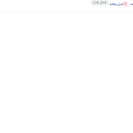
176.25 K
ه
اصل مقاله