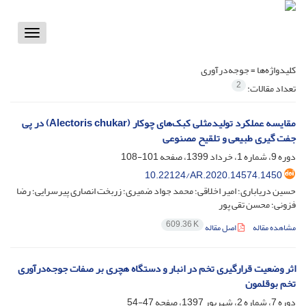
Toggle
vigation
کلیدواژه‌ها =
جوجه‌درآوری
2
تعداد مقالات:
مقایسه عملکرد تولیدمثلی کبک‌های چوکار (Alectoris chukar) در پی
جفت گیری طبیعی و تلقیح مصنوعی
دوره 9، شماره 1، خرداد 1399، صفحه
101-108
10.22124/AR.2020.14574.1450
حسین دریاباری؛ امیر اخلاقی؛ محمد جواد ضمیری؛ زربخت انصاری پیرسرایی؛ رضا
فزونی؛ محسن تقی پور
609.36 K
مشاهده مقاله
اصل مقاله
اثر وضعیت قرارگیری تخم در انبار و دستگاه هچری بر صفات جوجه‌درآوری
تخم بوقلمون
دوره 7، شماره 2، شهریور 1397، صفحه
47-54