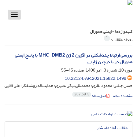
Toggle
vigation
کلیدواژه‌ها =
ایمنی همورال
1
تعداد مقالات:
بررسی ارتباط چندشکلی در اگزون 2 ژن MHC-DMB2 با پاسخ ایمنی
همورال در بلدرچین ژاپنی
دوره 10، شماره 3، آذر 1400، صفحه
45-55
10.22124/AR.2021.15822.1499
حسن چنانی؛ محمود نظری؛ محمدتقی بیگی نصیری؛ هدایت اله روشنفکر؛ علی آقایی
287.59 K
مشاهده مقاله
اصل مقاله
مقالات آماده انتشار