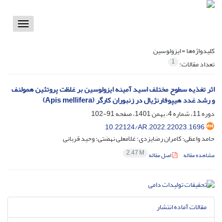
Toggle
vigation
کلیدواژه‌ها =
ایزولوسین
1
تعداد مقالات:
اثر تغذیه سطوح مختلف اسید آمینه ایزولوسین بر غلظت پروتئین همولنف
و رشد غدد هیپوفارنژیال در زنبوران کارگر (Apis mellifera)
دوره 11، شماره 4، بهمن 1401، صفحه
91-102
10.22124/AR.2022.22023.1696
حامد واعظی؛ کامران رضایزدی؛ غلامعلی نهضتی؛ وحید قربانی
2.47 M
مشاهده مقاله
اصل مقاله
مقالات آماده انتشار