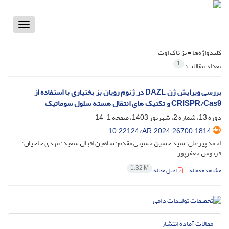
Toggle
vigation
کلیدواژه‌ها =
بز ناک اوت
1
تعداد مقالات:
بررسی ویرایش ژن DAZL در ژنوم رویان بز بختیاری با استفاده از
CRISPR/Cas9 و تکنیک های انتقال هسته سلول سوماتیک
دوره 13، شماره 2، شهریور 1403، صفحه
1-14
10.22124/AR.2024.26700.1814
احمد پیرعلی؛ سید حسین حسینی مقدم؛ شاهین اقبال سعید؛ مهدی حاجیان؛
فرنوش جعفرپور
1.32 M
مشاهده مقاله
اصل مقاله
مقالات آماده انتشار