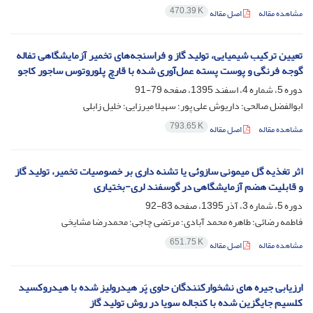
470.39 K
مشاهده مقاله
اصل مقاله
تعیین ترکیب شیمیایی، تولید گاز و فراسنجه‌های تخمیر آزمایشگاهی تفاله
گوجه فرنگی و پوست پسته عمل‌آوری شده با قارچ پلوروتوس ساجور کاجو
دوره 5، شماره 4، اسفند 1395، صفحه
79-91
ابوالفضل صالحی؛ داریوش علی پور؛ سهیلا میرزایی؛ خلیل زابلی
793.65 K
مشاهده مقاله
اصل مقاله
اثر تغذیه گل میمونی سازوئی یا تشنه داری بر خصوصیات تخمیر، تولید گاز
و قابلیت هضم آزمایشگاهی در گوسفند لری-بختیاری
دوره 5، شماره 3، آذر 1395، صفحه
83-92
فاطمه رضائی؛ طاهره محمد آبادی؛ مرتضی چاجی؛ محمدرضا مشایخی
651.75 K
مشاهده مقاله
اصل مقاله
ارزیابی جیره های نشخوارکنندگان حاوی پَر هیدرولیز شده با هیدروکسید
کلسیم جایگزین شده با کنجاله سویا در روش تولید گاز