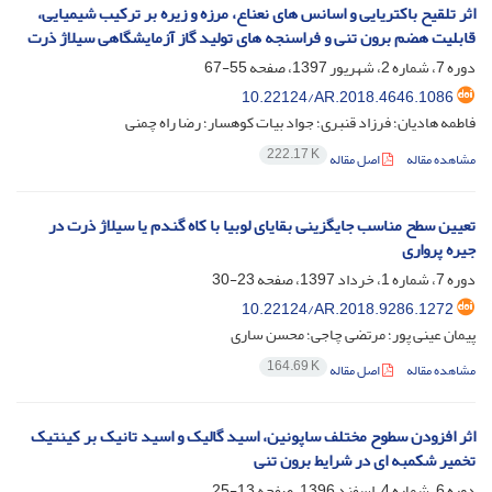
اثر تلقیح باکتریایی و اسانس های نعناع، مرزه و زیره بر ترکیب شیمیایی،
قابلیت هضم برون تنی و فراسنجه های تولید گاز آزمایشگاهی سیلاژ ذرت
دوره 7، شماره 2، شهریور 1397، صفحه
55-67
10.22124/AR.2018.4646.1086
فاطمه هادیان؛ فرزاد قنبری؛ جواد بیات کوهسار؛ رضا راه چمنی
222.17 K
مشاهده مقاله
اصل مقاله
تعیین سطح مناسب جایگزینی بقایای لوبیا با کاه گندم یا سیلاژ ذرت در
جیره پرواری
دوره 7، شماره 1، خرداد 1397، صفحه
23-30
10.22124/AR.2018.9286.1272
پیمان عینی پور؛ مرتضی چاجی؛ محسن ساری
164.69 K
مشاهده مقاله
اصل مقاله
اثر افزودن سطوح مختلف ساپونین، اسید گالیک و اسید تانیک بر کینتیک
تخمیر شکمبه ای در شرایط برون تنی
دوره 6، شماره 4، اسفند 1396، صفحه
13-25