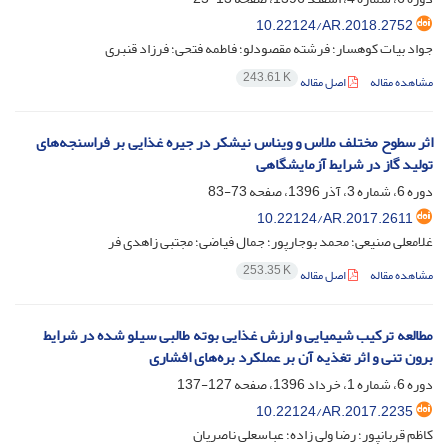
10.22124/AR.2018.2752
جواد بیات کوهسار؛ فرشته مقصودلو؛ فاطمه فتحی؛ فرزاد قنبری
243.61 K
مشاهده مقاله
اصل مقاله
اثر سطوح مختلف ملاس و ویناس نیشکر در جیره غذایی بر فراسنجه‌های
تولید گاز در شرایط آزمایشگاهی
دوره 6، شماره 3، آذر 1396، صفحه
73-83
10.22124/AR.2017.2611
غلامعلی صنیعی؛ محمد بوجارپور؛ جمال فیاضی؛ مجتبی زاهدی فر
253.35 K
مشاهده مقاله
اصل مقاله
مطالعه ترکیب شیمیایی و ارزش غذایی بوته طالبی سیلو شده در شرایط
برون تنی و اثر تغذیه آن بر عملکرد بره‌های افشاری
دوره 6، شماره 1، خرداد 1396، صفحه
127-137
10.22124/AR.2017.2235
کاظم قربانپور؛ رضا ولی زاده؛ عباسعلی ناصریان