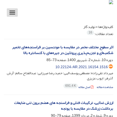
Toggle
vigation
کلیدواژه‌ها =
تولید گاز
16
تعداد مقالات:
اثر سطوح مختلف مخمر در مقایسه با موننسین بر فراسنجه‌های تخمیر
شکمبه‌ای و تجزیه‌پذیری پروتئین در جیره‌های با کنسانتره بالا
دوره 10، شماره 2، شهریور 1400، صفحه
73-85
10.22124/AR.2021.16154.1516
مهرداد تقی زاده؛ مصطفی یوسف الهی؛ حمید رضا میرزایی؛ عبدالفتاح سالم؛ آرش
آذرفر؛ ایوب عزیزی
691.4 K
مشاهده مقاله
اصل مقاله
ارزش غذایی، ترکیبات فنلی و فراسنجه های هضم برون تنی ضایعات
برداشت زرشک در مقایسه با یونجه
دوره 9، شماره 2، مرداد 1399، صفحه
79-90