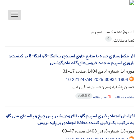
Toggle
vigation
کلیدواژه‌ها =
کیفیت اسپرم
4
تعداد مقالات:
اثر مکمل‌سازی جیره با منابع حاوی اسیدچرب امگا-3 و امگا-6 بر کیفیت و
باروری اسپرم منجمد خروس‌های گله مادرگوشتی
دوره 14، شماره 4، دی 1404، صفحه
17-31
10.22124/AR.2025.30934.1904
حسین پاشا زانوسی؛ حسین منافی ر اثی
959.8 K
مشاهده مقاله
اصل مقاله
افزایش انجمادپذیری اسپرم گاو با افزودن شیر پس چرخ و پلاسمای منی گاو
دوره 13، شماره 3، آذر 1403، صفحه
47-60