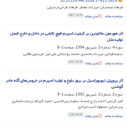
10.22124/AR.2024.27413.1829
فرهاد صمدیان؛ مهرداد معمار؛ فرهاد فرخی اردبیلی
867.24 K
مشاهده مقاله
اصل مقاله
اثر هورمون ملاتونین بر کیفیت اسپرم قوچ تالشی در داخل و خارج فصل
تولیدمثل
دوره 4، شماره 2، شهریور 1394، صفحه
1-8
سمیه قیامی؛ مهرداد محمدی؛ محمد روستائی علی مهر؛ فریدون طالبی
247.25 K
مشاهده مقاله
اصل مقاله
اثر پروپیل تیویوراسیل بر بروز بلوغ و تولید اسپرم در خروس‌های گله مادر
گوشتی
دوره 2، شماره 2، شهریور 1392، صفحه
1-9
امیر کریمی؛ احمد زارع شحنه؛ سعید زین الدینی؛ حمید کهرام؛ زربخت انصاری
پیرسرایی؛ مسعود ادیب مرادی
136.93 K
مشاهده مقاله
اصل مقاله