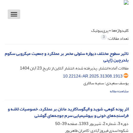
Toggle
vigation
کلیدواژه‌ها =
پری‌بیوتیک
3
تعداد مقالات:
تاثیر سطوح مختلف دیواره سلولی مخمر بر عملکرد و جمعیت میکروبی سکوم
بلدرچین ژاپنی
مقالات آماده انتشار، پذیرفته شده، انتشار آنلاین از تاریخ
23 آبان 1404
10.22124/AR.2025.31308.1913
یوسف سعیدی؛ سمیه سالاری
مشاهده مقاله
اثر پونه کوهی، شوید و الیگوساکارید مانان بر عملکرد، خصوصیات لاشه و
فراسنجه‌های خونی و بیوشیمیایی سرم جوجه‌های گوشتی
دوره 3، شماره 2، شهریور 1393، صفحه
39-50
شکوه اسدی فیروزآبادی؛ کامران طاهرپور