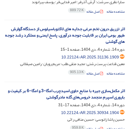
سارا نظری سرشت؛ آرش آذرفر؛ امیر فدایی فر؛ یوسف بیرانوند
889.72 K
مشاهده مقاله
اصل مقاله
اثر تزریق درون تخم مرغی جدایه های لاکتوباسیلوس از دستگاه گوارش
طیور بومی ایران بر قابلیت جوجه درآوری، پاسخ ایمنی و عملکرد رشد جوجه
های گوشتی
دوره 14، شماره 4، دی 1404، صفحه
1-15
10.22124/AR.2025.31136.1909
معین قناعت پرست رشتی؛ مجید متقی طلب؛ مریم رویان؛ رامین صیقلانی
905.13 K
مشاهده مقاله
اصل مقاله
اثر مکمل‌سازی جیره با منابع حاوی اسیدچرب امگا-3 و امگا-6 بر کیفیت و
باروری اسپرم منجمد خروس‌های گله مادرگوشتی
دوره 14، شماره 4، دی 1404، صفحه
17-31
10.22124/AR.2025.30934.1904
حسین پاشا زانوسی؛ حسین منافی ر اثی
959.8 K
مشاهده مقاله
اصل مقاله