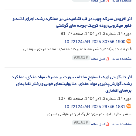
مشاهده مقاله
اصل مقاله
اثر افزودن سرکه چوب در آب آشامیدنی بر عملکرد رشد، اجزای لاشه و
فلور میکروبی روده کوچک جوجه های گوشتی
دوره 14، شماره 3، آذر 1404، صفحه
77-91
10.22124/AR.2025.30756.1900
فائزه عبدی نژاد؛ اردشیر محیط؛ مهرداد محمدی؛ محمد مهدی سوهانی
930.02 K
مشاهده مقاله
اصل مقاله
اثر جایگزینی اوره با سطوح مختلف بیورت بر مصرف مواد مغذی، عملکرد
رشد، گوارش‌پذیری مواد مغذی، متابولیت‌های خونی و رفتار تغذیه‌ای
بره‌های افشاری
دوره 14، شماره 3، آذر 1404، صفحه
93-107
10.22124/AR.2025.29746.1881
سمیرا نظری؛ ایوب عزیزی؛ علی کیانی؛ مریم اثنی عشری
981.61 K
مشاهده مقاله
اصل مقاله