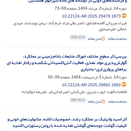
و فراسنجه‌های خونی در گوساله های ماده شیرخوار هلشتاین
دوره 14، شماره 2، مرداد 1404، صفحه
59-73
10.22124/AR.2025.29479.1873
فرزاد میرزائی آقجه قشلاق؛ ناصر عالی مراد خرم آباد؛ بهمن نویدشاد؛ مهدی
جمالی؛ علی مهدوی
936.61 K
مشاهده مقاله
اصل مقاله
بررسی اثر سطوح مختلف خوراک ضایعات بادام زمینی بر عملکرد،
گوارش‌پذیری مواد مغذی، فعالیت آنتی‌اکسیدانی شکمبه و رفتار تغذیه ای
بره‌های پرواری لری-بختیاری
دوره 14، شماره 1، اردیبهشت 1404، صفحه
39-50
10.22124/AR.2025.28865.1860
فاطمه دالوند؛ ایوب عزیزی؛ علی کیانی؛ امیر فدایی فر؛ علیرضا جولازاده
960.82 K
مشاهده مقاله
اصل مقاله
اثر اسید وانیلیک بر عملکرد رشد، خصوصیات لاشه، متابولیت‌های خونی و
کیفیت گوشت جوجه‌های گوشتی تغذیه شده با روغن رستورانی اکسید