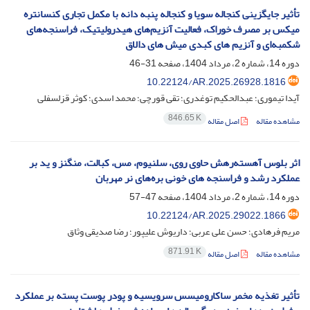
تأثیر جایگزینی کنجاله سویا و کنجاله پنبه دانه با مکمل تجاری کنسانتره
میکس بر مصرف خوراک، فعالیت آنزیم‌های هیدرولیتیک، فراسنجه‌های
شکمبه‌ای و آنزیم های کبدی میش‏ های دالاق
دوره 14، شماره 2، مرداد 1404، صفحه
31-46
10.22124/AR.2025.26928.1816
آیدا تیموری؛ عبدالحکیم توغدری؛ تقی قورچی؛ محمد اسدی؛ کوثر قزلسفلی
846.65 K
مشاهده مقاله
اصل مقاله
اثر بلوس آهسته‌رهش حاوی روی، سلنیوم، مس، کبالت، منگنز و ید بر
عملکرد رشد و فراسنجه های خونی بره‌های نر مهربان
دوره 14، شماره 2، مرداد 1404، صفحه
47-57
10.22124/AR.2025.29022.1866
مریم فرهادی؛ حسن علی عربی؛ داریوش علیپور؛ رضا صدیقی وثاق
871.91 K
مشاهده مقاله
اصل مقاله
تأثیر تغذیه مخمر ساکارومیسس سرویسیه و پودر پوست پسته بر عملکرد