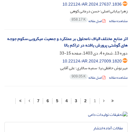
10.22124/AR.2024.27637.1836
زهرا بیابانی اصلی؛ حسن درمانی کوهی
858.17 K
مشاهده مقاله
اصل مقاله
اثر منابع مختلف الیاف نامحلول بر عملکرد و جمعیت میکروبی سکوم جوجه‏
های گوشتی پرورش یافته در تراکم بالا
دوره 13، شماره 4، دی 1403، صفحه
15-33
10.22124/AR.2024.27009.1820
مهرنوش حافظی نیا؛ سمیه سالاری؛ علی آقایی
909.05 K
مشاهده مقاله
اصل مقاله
7
6
5
4
3
2
1
مقالات آماده انتشار