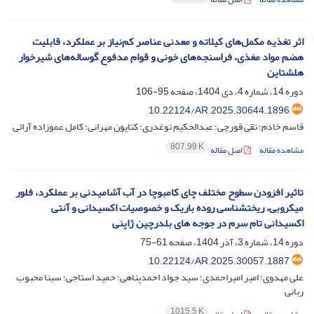
اثر تغذیه مکمل‌های کیلاته و معدنی عناصر کم‌نیاز بر عملکرد، قابلیت
هضم مواد مغذی، فراسنجه‌های خونی و قوام مدفوع گوساله‌های شیرخوار
هلشتاین
دوره 14، شماره 4، دی 1404، صفحه
95-106
10.22124/AR.2025.30644.1896
قاسم خادم؛ تقی قورچی؛ عبدالحکیم توغدری؛ کتایون مهرانی؛ کامل عموزاده آرائی
807.99 K
مشاهده مقاله
اصل مقاله
تاثیر افزودن سطوح مختلف چای کامبوچا در آب آشامیدنی بر عملکرد، فلور
میکروبی، ریختشناسی روده باریک و خصوصیات اکسیدانی و آنتی
اکسیدانی تام سرم در جوجه های بلدرچین ژاپنی
دوره 14، شماره 3، آذر 1404، صفحه
61-75
10.22124/AR.2025.30057.1887
علی مهدوی؛ امیر امیراحمدی؛ سید جواد احمدپناهی؛ حمید استاجی؛ سینا محبوب
ربانی
1015.5 K