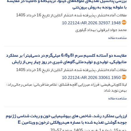
بررسی پتانسیل تغذیه‌ای علوفه‌های کینوا، تریتیکاله و کاملینا در مقایسه
با علوفه یونجه به روش برون‌تنی
مقالات آماده انتشار، پذیرفته شده، انتشار آنلاین از تاریخ
16 خرداد 1405
10.22124/AR.2026.32937.1948
محمد جواد ابرقوئی؛ بهداد گیلوری
مشاهده مقاله
مقایسه دو آستانه کلسیم سرم (8 و6/8 میلی‌گرم در دسی‌لیتر) بر عملکرد
متابولیکی، تولیدی و تولیدمثلی گاو‌ها‌ی شیری در روز چهار پس از زایش
مقالات آماده انتشار، پذیرفته شده، انتشار آنلاین از تاریخ
16 خرداد 1405
10.22124/AR.2026.33061.1950
لیلا کاویانی فیضی؛ فرزاد میرزایی آقچه قشلاق؛ غلامرضا قربانی؛ عباس رجائی راد؛
بهمن نوید شاد
مشاهده مقاله
ارزیابی عملکرد رشد، شاخص های بیوشیمیایی خون و ریخت شناسی ژژنوم
جوجه گوشتی تغذیه شده با عصاره هیدروالکلی ترخون و ویتامین E
دوره 15، شماره 1، فروردین 1405، صفحه
57-70