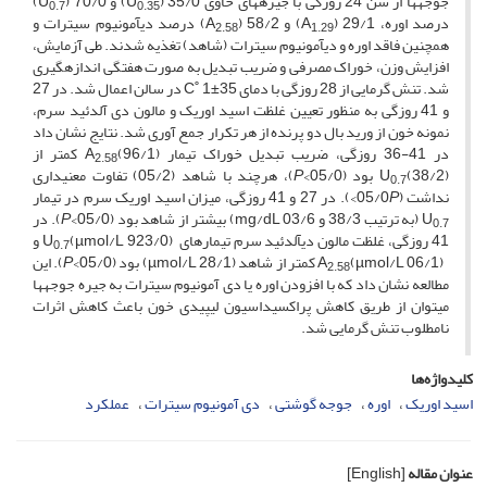
جوجه­ها از سن 24 روزگی با جیره­های حاوی 35/0 (U
) و 70/0 (U
)
0.7
0.35
درصد اوره، 29/1 (A
) و 58/2 (A
) درصد دی­آمونیوم سیترات و
2.58
1.29
همچنین فاقد اوره و دی­آمونیوم سیترات (شاهد) تغذیه شدند. طی آزمایش،
افزایش وزن، خوراک مصرفی و ضریب تبدیل به صورت هفتگی اندازه­گیری
شد. تنش گرمایی از 28 روزگی با دمای C˚ 1±35 در سالن اعمال شد. در 27
و 41 روزگی به منظور تعیین غلظت اسید اوریک و مالون­ دی آلدئید سرم،
نمونه خون از ورید بال دو پرنده از هر تکرار جمع آوری شد. نتایج نشان داد
در 41-36 روزگی، ضریب تبدیل خوراک تیمار A
(96/1) کمتر از
2.58
(38/2) بود (05/0>
U
P
)، هرچند با شاهد (05/2) تفاوت معنی­داری
0.7
نداشت (05/0
P
>). در 27 و 41 روزگی، میزان اسید اوریک سرم در تیمار
U
(به ترتیب 38/3 و mg/dL 03/6) بیشتر از شاهد بود (05/0>
P
). در
0.7
41 روزگی، غلظت مالون دی­آلدئید سرم تیمارهای U
(µmol/L 923/0) و
0.7
A
(µmol/L 06/1) کمتر از شاهد (µmol/L 28/1) بود (05/0>
P
). این
2.58
مطالعه نشان داد که با افزودن اوره یا دی آمونیوم سیترات به جیره جوجه­ها
می­توان از طریق کاهش پراکسیداسیون لیپیدی خون باعث کاهش اثرات
نامطلوب تنش گرمایی شد.
کلیدواژه‌ها
اسید اوریک
اوره
جوجه گوشتی
دی آمونیوم سیترات
عملکرد
عنوان مقاله
[English]