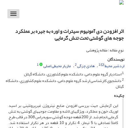
Toggle
vigation
اثر افزودن دی آمونیوم سیترات و اوره به جیره بر عملکرد
جوجه های گوشتی تحت تنش گرمایی
نوع مقاله : مقاله پژوهشی
نویسندگان
1
2
1
اردشیر محیط
هادی چزگی
مازیار محیطی اصلی
1
استادیار گروه علوم دامی، دانشکده علوم کشاورزی، دانشگاه گیلان
2
دانشجوی کارشناسی ارشد گروه علوم دامی، دانشکده علوم کشاورزی، دانشگاه
گیلان
چکیده
این آزمایش جهت بررسی افزودن منابع نیترو‍ژن غیرپروتئینی بر اسید
اوریک خون و عملکرد، ویژگی­های لاشه و مقاومت جوجه­های گوشتی به تنش
گرمایی انجام شد. از 200 قطعه جوجه ­گوشتی سویه راس 308 در قالب طرح
کاملاً تصادفی با 5 تیمار، 4 تکرار و 10 قطعه در هر تکرار استفاده شد.