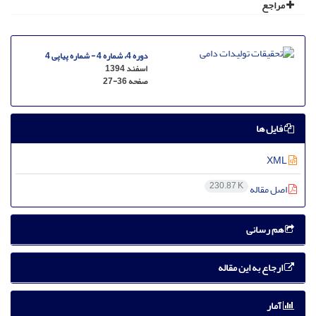
مراجع
دوره 4، شماره 4 - شماره پیاپی 4
اسفند 1394
صفحه
27-36
فایل ها
XML
230.87 K
اصل مقاله
هم رسانی
ارجاع به این مقاله
آمار