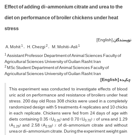
Effect of adding di-ammonium citrate and urea to the
diet on performance of broiler chickens under heat
stress
نویسندگان
[English]
1
2
1
A. Mohit
H. Chezgi
M. Mohiti-Asli
1
Assistant Professor, Department of Animal Sciences, Faculty of
Agricultural Sciences, University of Guilan, Rasht, Iran
2
MSc Student, Department of Animal Sciences, Faculty of
Agricultural Sciences, University of Guilan, Rasht, Iran
چکیده
[English]
This experiment was conducted to investigate effects of blood
uric acid on performance and resistance of broilers under heat
stress. 200 day old Ross 308 chicks were used in a completely
randomized design with 5 treatments, 4 replicates and 10 chicks
in each replicate. Chickens were fed from 24 days of age with
diets containing 0.35 (U
) and 0.70 (U
) % of urea and 1.29
0.35
0.70
(A
) and 2.58 (A
) % of di-ammonium citrate and without
1.29
2.58
urea or di-ammonium citrate. During the experiment, weight gain,