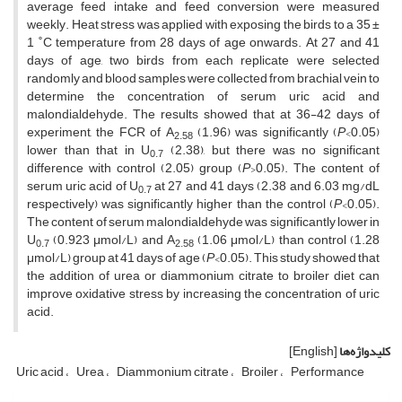
average feed intake and feed conversion were measured
weekly. Heat stress was applied with exposing the birds to a 35 ±
1 ˚C temperature from 28 days of age onwards. At 27 and 41
days of age, two birds from each replicate were selected
randomly and blood samples were collected from brachial vein to
determine the concentration of serum uric acid and
malondialdehyde. The results showed that at 36-42 days of
experiment, the FCR of A
(1.96) was significantly (
P
<0.05)
2.58
lower than that in U
(2.38), but there was no significant
0.7
difference with control (2.05) group (
P
>0.05). The content of
serum uric acid of U
at 27 and 41 days (2.38 and 6.03 mg/dL
0.7
respectively) was significantly higher than the control (
P
<0.05).
The content of serum malondialdehyde was significantly lower in
U
(0.923 μmol/L) and A
(1.06 μmol/L) than control (1.28
0.7
2.58
μmol/L) group at 41 days of age (
P
<0.05). This study showed that
the addition of urea or diammonium citrate to broiler diet can
improve oxidative stress by increasing the concentration of uric
acid.
کلیدواژه‌ها
[English]
Uric acid
Urea
Diammonium citrate
Broiler
Performance