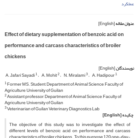
عملکرد
عنوان مقاله
[English]
Effect of dietary supplementation of benzoic acid on
performance and carcass characteristics of broiler
chickens
نویسندگان
[English]
1
2
3
1
A. Jafari Sayadi
A. Mohit
N. Miralami
A. Hadipour
1
Former MS. Student, Department of Animal Science, Faculty of
Agriculture, University of Guilan
2
Assistant professor, Department of Animal Science, Faculty of
Agriculture, University of Guilan
3
Veterinarian of Guilan Veterinary Diagnostics Lab
چکیده
[English]
The objective of this study was to investigate the effect of
different levels of benzoic acid on performance and carcass
characteristics of broiler chickens. To this purpose 120 one-day-