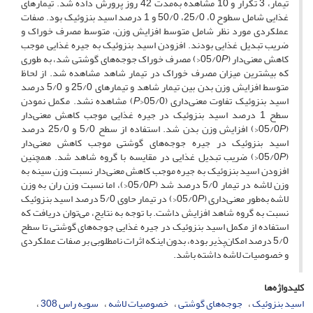
تیمار، 3 تکرار و 10 مشاهده به‌مدت 42 روز پرورش داده شد. تیمارهای
غذایی شامل سطوح 0، 25/0، 50/0 و 1 درصد اسید بنزوئیک بود. صفات
عملکردی مورد نظر شامل متوسط افزایش وزن، متوسط مصرف خوراک و
ضریب تبدیل غذایی بودند. افزودن اسید بنزوئیک به جیره غذایی موجب
کاهش معنی‌دار (05/0
P
<) مصرف خوراک جوجه‌های گوشتی شد، به طوری
‌که بیشترین میزان مصرف خوراک در تیمار شاهد مشاهده شد. از لحاظ
متوسط افزایش وزن بدن بین تیمار شاهد و تیمار‌های 25/0 و 5/0 درصد
اسید بنزوئیک تفاوت معنی‌داری (05/0<
P
) مشاهده نشد. مکمل نمودن
سطح 1 درصد اسید بنزوئیک در جیره غذایی موجب کاهش معنی‌دار
(05/0
P
<) افزایش وزن بدن شد. استفاده از سطح 5/0 و 25/0 درصد
اسید بنزوئیک در جیره جوجه‌های گوشتی موجب کاهش معنی‌دار
(05/0
P
<) ضریب تبدیل غذایی در مقایسه با گروه شاهد شد. همچنین
افزودن اسید بنزوئیک به جیره موجب کاهش معنی‌دار نسبت وزن سینه به
وزن لاشه در تیمار 5/0 درصد شد (05/0
P
<)، اما نسبت وزن ران به وزن
لاشه به‌طور معنی‌داری (05/0
P
<) در تیمار حاوی 5/0 درصد اسید بنزوئیک
نسبت به گروه شاهد افزایش داشت. با توجه به نتایج، می‌توان دریافت که
استفاده از مکمل اسید بنزوئیک در جیره غذایی جوجه‌های گوشتی تا سطح
5/0 درصد امکان‌پذیر بوده، بدون اینکه اثرات نامطلوبی بر صفات عملکردی
و خصوصیات لاشه داشته باشد.
کلیدواژه‌ها
اسید بنزوئیک
جوجه‌های گوشتی
خصوصیات لاشه
سویه راس 308