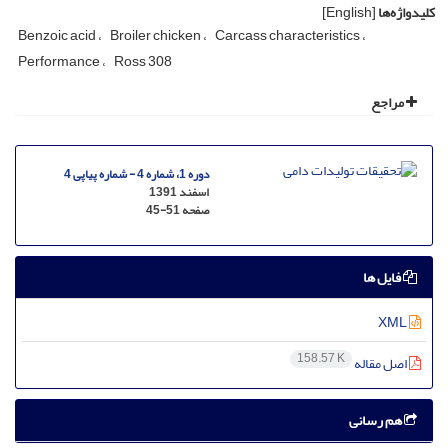
کلیدواژه‌ها
[English]
Benzoic acid
Broiler chicken
Carcass characteristics
Performance
Ross 308
مراجع
دوره 1، شماره 4 - شماره پیاپی 4
اسفند 1391
صفحه
45-51
فایل ها
XML
158.57 K
اصل مقاله
هم رسانی