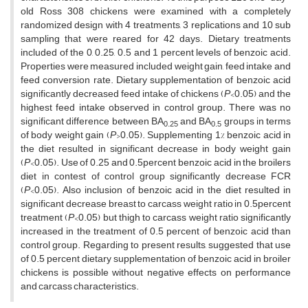
old Ross 308 chickens were examined with a completely
randomized design with 4 treatments, 3 replications and 10 sub
sampling that were reared for 42 days. Dietary treatments
included of the 0, 0.25, 0.5 and 1 percent levels of benzoic acid.
Properties were measured included weight gain, feed intake and
feed conversion rate. Dietary supplementation of benzoic acid
significantly decreased feed intake of chickens (
P
<0.05) and the
highest feed intake observed in control group. There was no
significant difference between BA
and BA
groups in terms
0.25
0.5
of body weight gain (
P
>0.05). Supplementing 1% benzoic acid in
the diet resulted in significant decrease in body weight gain
(
P
<0.05). Use of 0.25 and 0.5percent benzoic acid in the broilers
diet in contest of control group significantly decrease FCR
(
P
<0.05). Also inclusion of benzoic acid in the diet resulted in
significant decrease breast to carcass weight ratio in 0.5percent
treatment (
P
<0.05) but thigh to carcass weight ratio significantly
increased in the treatment of 0.5 percent of benzoic acid than
control group. Regarding to present results, suggested that use
of 0.5 percent dietary supplementation of benzoic acid in broiler
chickens is possible without negative effects on performance
and carcass characteristics.