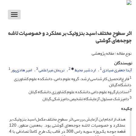
Toggle
vigation
اثر سطوح مختلف اسید بنزوئیک بر عملکرد و خصوصیات لاشه
جوجه‌های گوشتی
نوع مقاله : مقاله پژوهشی
نویسندگان
1
3
2
1
آیدا جعفری صیادی
اردشیر محیط
نریمان میراعلمی
امیر هادی‌پور
1
فارغ‌التحصیل کارشناسی ارشد، گروه علوم دامی، دانشکده علوم کشاورزی
دانشگاه گیلان
2
استادیارگروه علوم دامی دانشکده علوم کشاورزی دانشگاه گیلان
3
دامپزشک مسئول آزمایشگاه تشخیص دامپزشکی گیلان
چکیده
هدف از انجام این آزمایش بررسی اثر سطوح مختلف مکمل اسید بنزوئیک بر
عملکرد و خصوصیات لاشه جوجه‌های گوشتی بود. به‌همین منظور، 120
قطعه جوجه یک‌روزه سویه راس 308 در قالب یک طرح کاملاً تصادفی با 4