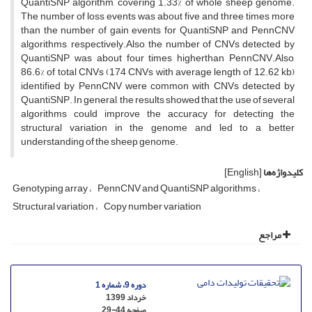
QuantiSNP algorithm, covering 1.33% of whole sheep genome.
The number of loss events was about five and three times more
than the number of gain events for QuantiSNP and PennCNV
algorithms, respectively.
Also, the number of CNVs detected by
QuantiSNP was about four times higher
than PennCNV.
Also,
86.6% of total CNVs (174 CNVs with average length of 12.62 kb)
identified by PennCNV were common with CNVs detected by
QuantiSNP.
In general, the results
showed that the use of
several
algorithms could improve the
accuracy for detecting the
structural variation in the genome and led to a better
understanding of the sheep genome.
کلیدواژه‌ها
[English]
Genotyping array
PennCNV and QuantiSNP algorithms
Structural variation
Copy number variation
مراجع
دوره 9، شماره 1
خرداد 1399
صفحه
29-44