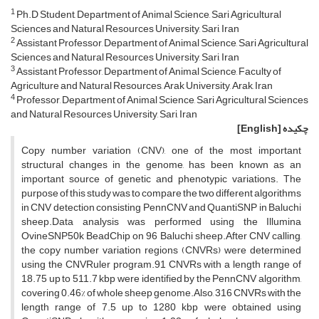
1
Ph.D Student, Department of Animal Science, Sari Agricultural
Sciences and Natural Resources University, Sari, Iran
2
Assistant Professor, Department of Animal Science, Sari Agricultural
Sciences and Natural Resources University, Sari, Iran
3
Assistant Professor, Department of Animal Science, Faculty of
Agriculture and Natural Resources, Arak University, Arak, Iran
4
Professor, Department of Animal Science, Sari Agricultural Sciences
and Natural Resources University, Sari, Iran
چکیده
[English]
Copy number variation (CNV), one of the most important
structural changes in the genome, has been known as an
important source of genetic and phenotypic variations. The
purpose of this study was to compare the two different algorithms
in CNV detection consisting PennCNV and QuantiSNP in Baluchi
sheep.
Data analysis was performed using the Illumina
OvineSNP50k BeadChip on 96 Baluchi sheep.
After CNV calling,
the copy number variation regions (CNVRs) were determined
using the CNVRuler program.
91 CNVRs with a length range of
18.75 up to 511.7
kbp were identified by the PennCNV algorithm,
covering 0.46% of whole sheep genome.
Also, 316 CNVRs with the
length range of 7.5 up to 1280 kbp were obtained using