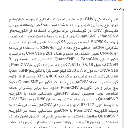
چکیده
تنوع تعداد کپی (CNV)، از مهمترین تغییرات ساختاری ژنوم، به عنوان منبع
مهم تنوع ژنتیکی و فنوتیپی شناخته شده است. هدف از این مطالعه بررسی
مقایسه‌ای CNV در گوسفندان نژاد بلوچی با استفاده از الگوریتم‌های
PennCNV و QuantiSNP بود. تجزیه داده‌ها با استفاده از آرایه تعیین
ژنوتیپ SNP50K گوسفندی روی 96 گوسفند بلوچی انجام شد. پس از
تشخیص CNVها، مناطق تنوع تعداد کپی (CNVRs) با استفاده از برنامه
CNVRuler تعیین شدند. در مجموع تعداد 201 و 916 CNV به ترتیب با
الگوریتم­های PennCNV و QuantiSNP شناسایی شد. همچنین 91
CNVR (به طول 75/18 تا 7/511 کیلو جفت ‌باز) با الگوریتم PennCNV و
316 CNVR (به طول 7/5 تا 1280 کیلو جفت ‌باز) با الگوریتم QuantiSNP
شناسایی شد که به ترتیب در بر‌گیرنده 46/0 و 33/1 درصد از کل ژنوم
گوسفند بود. تعداد CNVهای نوع حذف در الگوریتم QuantiSNP حدود
پنج برابر و در الگوریتم PennCNV حدود سه برابر بیشتر از تعداد
اضافه‌ها بود. همچنین تعداد CNV‌های شناسایی شده با الگوریتم
QuantiSNP حدود چهار برابر بیشتر بود. میزان 6/86 درصد (174 CNV
با متوسط طول 67/122 کیلو جفت ‌باز) از CNVهای شناسایی شده به
وسیله الگوریتم PennCNV با CNVهای شناسایی شده در الگوریتم
QuantiSNP مطابقت داشتند. در مجموع، نتایج این تحقیق نشان داد که
استفاده از چندین الگوریتم می‌تواند تغییرات ساختاری ژنوم را با دقت
بیشتری تشخیص دهد و منجر به درک بهتری از ژنوم گوسفند ‌شود.