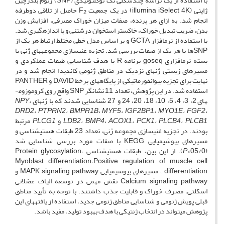
با استفاده از یک تراشه چندشکلی تک نوکلئوتیدی (SNP) ژنوم بلدرچین
ژاپنی (­illumina iSelect 4K) در یک جمعیت F
حاصل از تلاقی دوطرفه
2
انجام شد. به ازای هر پرنده، صفات میزان خوراک مصرفی، افزایش وزن
بدن، ضریب تبدیل خوراک، خاکستر استخوان درشت­نی و پا اندازه­گیری شد.
با استفاده از نرم­افزار GCTA و بر اساس مدل خطی مختلط ارتباط هر یک از
SNP­ها با هر یک از صفات بررسی شد. تجزیه غنی­سازی مجموعه­های ژنی با
بسته نرم­افزاری goseq برنامه R با هدف شناسایی طبقات عملکردی و
مسیرهای زیستی ژن­های نزدیک در مناطق ژنومی کاندیدا انجام شد و در
نهایت برای تجزیه بیوانفورماتیکی از پایگاه­های برخط DAVID و PANTHER
استفاده شد. در این پژوهش، تعداد 11 نشانگر SNP واقع روی کروموزوم­
های 2، 3، 4، 5، 10، 18، 20، 24 و 27 شناسایی شدند که با ژن­های
NPY،
DRD2، PTPRN2، BMPR1B، MYF5، IGF2BP1، MYO1E، FGF2،
LDB2، BMP4، ACOX1، PCK1، PLCB4، PLCB1
و
PLCG1
مرتبط
بودند. در تجزیه غنی­سازی مجموعه ژنی، تعداد 23 طبقات هستی­شناسی و
مسیرهای بیوشیمیایی KEGG با صفات مورد بررسی شناسایی شد
(05/0>
P
). از این بین، طبقات هستی­شناسی Protein glycosylation،
Myoblast differentiation،Positive regulation of muscle cell
differentiation ، مسیرهای بیوشیمیایی MAPK signaling pathway و
Calcium signaling pathway نقش مهمی در توسعه الیاف عضلانی
اسکلتی، مصرف خوراک و قابلیت جذب داشتند. با توجه به تأیید مناطق
قبلی پویش ژنومی و شناسایی مناطق ژنومی جدید، استفاده از یافته­های این
پژوهش می­تواند در انتخاب ژنتیکی با هدف بهبود تولید، مفید باشد.