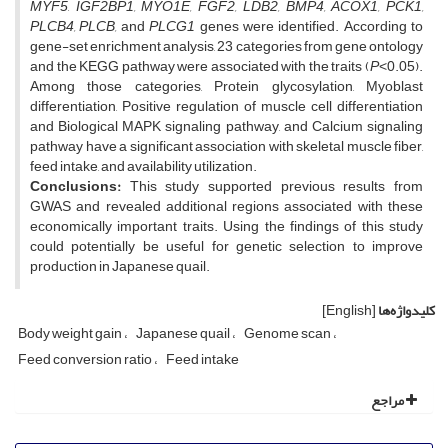
MYF5
,
IGF2BP1, MYO1E, FGF2, LDB2, BMP4, ACOX1, PCK1,
PLCB4, PLCB,
and
PLCG1
genes were identified. According to
gene-set enrichment analysis, 23 categories from gene ontology
and the KEGG pathway were associated with the traits (
P
˂0.05).
Among those categories, Protein glycosylation, Myoblast
differentiation, Positive regulation of muscle cell differentiation
and Biological MAPK signaling pathway, and Calcium signaling
pathway have a significant association with skeletal muscle fiber,
feed intake, and availability utilization.
Conclusions:
This study supported previous results from
GWAS and revealed additional regions associated with these
economically important traits. Using the findings of this study
could potentially be useful for genetic selection to improve
production in Japanese quail.
کلیدواژه‌ها
[English]
Body weight gain
Japanese quail
Genome scan
Feed conversion ratio
Feed intake
مراجع