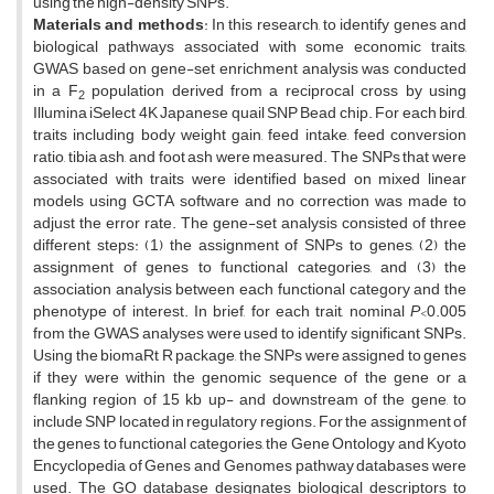
using the high-density SNPs.
Materials and methods
: In this research, to identify genes and
biological pathways associated with some economic traits,
GWAS based on gene-set enrichment analysis was conducted
in a F
population derived from a reciprocal cross by using
2
Illumina iSelect 4K Japanese quail SNP Bead chip. For each bird,
traits including body weight gain, feed intake, feed conversion
ratio, tibia ash, and foot ash were measured. The SNPs that were
associated with traits were identified based on mixed linear
models using GCTA software and no correction was made to
adjust the error rate. The gene-set analysis consisted of three
different steps: (1) the assignment of SNPs to genes, (2) the
assignment of genes to functional categories, and (3) the
association analysis between each functional category and the
phenotype of interest. In brief, for each trait, nominal
P
<0.005
from the GWAS analyses were used to identify significant SNPs.
Using the biomaRt R package, the SNPs were assigned to genes
if they were within the genomic sequence of the gene or a
flanking region of 15 kb up- and downstream of the gene, to
include SNP located in regulatory regions. For the assignment of
the genes to functional categories, the Gene Ontology and Kyoto
Encyclopedia of Genes and Genomes pathway databases were
used. The GO database designates biological descriptors to