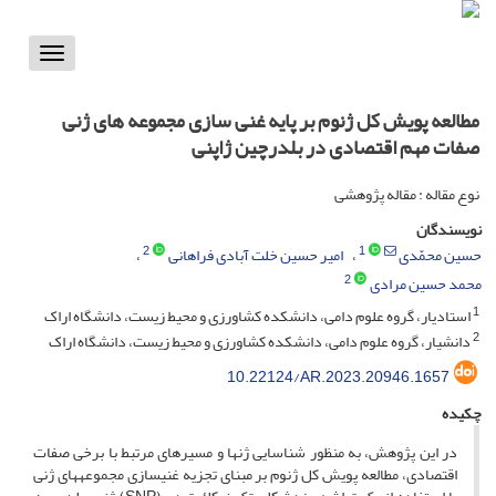
Toggle
vigation
مطالعه پویش کل ژنوم بر پایه غنی سازی مجموعه های ژنی
صفات مهم اقتصادی در بلدرچین ژاپنی
نوع مقاله : مقاله پژوهشی
نویسندگان
2
1
حسین محمّدی
امیر حسین خلت آبادی فراهانی
2
محمد حسین مرادی
1
استادیار، گروه علوم دامی، دانشکده کشاورزی و محیط زیست، دانشگاه اراک
2
دانشیار، گروه علوم دامی، دانشکده کشاورزی و محیط زیست، دانشگاه اراک
10.22124/AR.2023.20946.1657
چکیده
در این پژوهش، به منظور شناسایی ژن­ها و مسیرهای مرتبط با برخی صفات
اقتصادی، مطالعه پویش کل ژنوم بر مبنای تجزیه غنی­سازی مجموعه­های ژنی