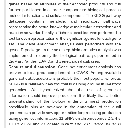
genes based on attributes of their encoded products and it is
further partitioned into three components: biological process,
molecular function, and cellular component. The KEGG pathway
database contains metabolic and regulatory pathways,
representing the actual knowledge of molecular interactions and
reaction networks. Finally, a Fisher’s exact test was performed to
test for overrepresentation of the significant genes for each gene
set. The gene enrichment analysis was performed with the
goseq R package. In the next step, bioinformatics analysis was
implemented to identify the biological pathways performed in
BioMart, Panther, DAVID, and GeneCards databases.
Results and discussion:
Gene-set enrichment analysis has
proven to be a great complement to GWAS. Among available
gene set databases, GO is probably the most popular, whereas
KEGG is a relatively new tool that is gaining ground in livestock
genomics. We hypothesized that the use of gene-set
information could improve prediction. It is likely that a better
understanding of the biology underlying meat production
specifically, plus an advance in the annotation of the quail
genome, can provide new opportunities for predicting production
using gene-set information. 11 SNPs on chromosomes 2, 3, 4, 5,
10, 18, 20, 24, and 27 located in
NPY
,
DRD2
,
PTPRN2
,
BMPR1B
,