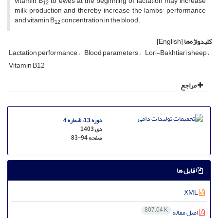
vitamin B
to ewes at the beginning of lactation may increase
12
milk production and thereby increase the lambs' performance
and vitamin B
concentration in the blood.
12
کلیدواژه‌ها
[English]
Lactation performance
Blood parameters
Lori-Bakhtiari sheep
Vitamin B12
مراجع
دوره 13، شماره 4
دی 1403
صفحه
83-94
فایل ها
XML
807.04 K
اصل مقاله