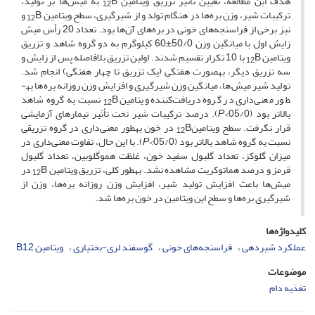
هدف این مطالعه، تعیین تأثیر تزریق ویتامین
B به میش‌ها بر تولید،
12
ترکیبات شیر، وزن بره‌ها در هنگام تولد و از شیرگیری، سطح ویتامین
B و
12
نیز برخی از فراسنجه‌های خونی در بره‌های آن‌ها بود. تعداد 20 رأس میش
زایش اول با میانگین وزن 50/0±60 کیلوگرم به دو گروه شاهد و تزریق
ویتامین
B با 10 تکرار تقسیم شدند. اولین تزریق بلافاصله پس از زایش و
12
سه تزریق دیگر، به­صورت هفتگی (یک تزریق تا چهار هفتگی) انجام شد.
تولید شیر میش‌ها، میانگین وزن شیرگیری و افزایش وزن روزانه بره‌ها به­
طور معنی‌داری در گروه دریافت‌کننده ویتامین ‌
B نسبت به گروه شاهد
12
بالاتر بود (05/0>
P
). درصد ترکیبات شیر تحت تأثیر تیمارهای آزمایشی
قرار نگرفت. سطح ویتامین‌
B در خون به­طور معنی‌داری در گروه تزریقی
12
نسبت به گروه شاهد بالاتر بود (05/0>
P
). با این حال، تفاوت معنی‌داری در
میزان گلوکز، تعداد گلبول سفید خون، غلظت هموگلوبین، تعداد گلبول
قرمز و درصد هماتوکریت مشاهده نشد. به­طور کلی، تزریق ویتامین
B در
12
میش‌ها باعث افزایش تولید شیر، افزایش وزن روزانه بره‌ها، وزن از
شیرگیری بره‌ها و سطح این ویتامین در خون بره‌ها شد.
کلیدواژه‌ها
عملکرد شیردهی
فراسنجه‌های خونی
گوسفند لری-بختیاری
ویتامین B12
موضوعات
تغذیه دام