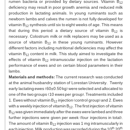
rumen bacteria or provided by dietary sources. Vitamin B
12
deficiency may result in poor growth, anemia, and reduced milk
production in lactating animals. In young ruminants such as
newborn lambs and calves, the rumen is not fully developed for
vitamin B
synthesis until six to eight weeks of age. This means
12
that during this period, a dietary source of vitamin B
is
12
necessary. Colostrum, milk, or milk replacers may be used as a
source of vitamin B
in these young ruminants. However,
12
different factors, including nutritional deficiencies, may affect the
vitamin B
content in milk. This study aimed to investigate the
12
effects of vitamin B
intramuscular injection on the lactation
12
performance of ewes and on certain blood parameters in their
lambs.
Materials and methods:
The current research was conducted
at the animal husbandry station of Lorestan University. Twenty
early lactating ewes (60±0.50 kg) were selected and allocated to
one of the two groups (10 ewes per group). Treatments included
1. Ewes without vitamin B
injection (control group) and 2. Ewes
12
with a weekly injection of vitamin B
. The first injection of vitamin
12
B
was given immediately after the ewes were lambed and three
12
further injections were given per week (four injections in total).
The amount of vitamin B
injection was 1 mg intramuscularly in
12
th
th,
each injection. Milk production was recorded during the 10
, 20