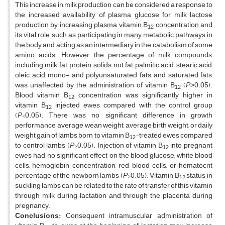
This increase in milk production can be considered a response to
the increased availability of plasma glucose for milk lactose
production by increasing plasma vitamin B
concentration and
12
its vital role, such as participating in many metabolic pathways in
the body and acting as an intermediary in the catabolism of some
amino acids. However, the percentage of milk compounds,
including milk fat, protein, solids not fat, palmitic acid, stearic acid,
oleic acid, mono- and polyunsaturated fats, and saturated fats,
was unaffected by the administration of vitamin B
(
P
˃0.05).
12
Blood vitamin B
concentration was significantly higher in
12
vitamin B
injected ewes compared with the control group
12
(
P
<0.05). There was no significant difference in growth
performance, average wean weight, average birth weight, or daily
weight gain of lambs born to vitamin B
-treated ewes compared
12
to control lambs (
P
>0.05). Injection of vitamin B
into pregnant
12
ewes had no significant effect on the blood glucose, white blood
cells, hemoglobin concentration, red blood cells, or hematocrit
percentage of the newborn lambs (
P
>0.05). Vitamin B
status in
12
suckling lambs can be related to the rate of transfer of this vitamin
through milk during lactation and through the placenta during
pregnancy.
Conclusions:
Consequent intramuscular administration of