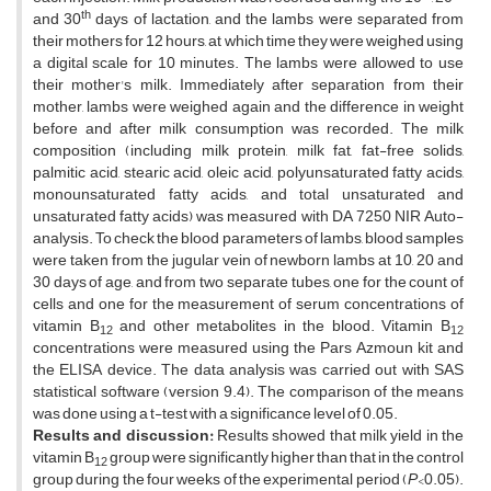
th
and 30
days of lactation, and the lambs were separated from
their mothers for 12 hours, at which time they were weighed using
a digital scale for 10 minutes. The lambs were allowed to use
their mother's milk. Immediately after separation from their
mother, lambs were weighed again and the difference in weight
before and after milk consumption was recorded. The milk
composition (including milk protein, milk fat, fat-free solids,
palmitic acid, stearic acid, oleic acid, polyunsaturated fatty acids,
monounsaturated fatty acids, and total unsaturated and
unsaturated fatty acids) was measured with DA 7250 NIR Auto-
analysis. To check the blood parameters of lambs, blood samples
were taken from the jugular vein of newborn lambs at 10, 20 and
30 days of age, and from two separate tubes, one for the count of
cells and one for the measurement of serum concentrations of
vitamin B
and other metabolites in the blood. Vitamin B
12
12
concentrations were measured using the Pars Azmoun kit and
the ELISA device. The data analysis was carried out with SAS
statistical software (version 9.4). The comparison of the means
was done using a t-test with a significance level of 0.05.
Results and discussion
:
Results showed that milk yield in the
vitamin B
group were significantly higher than that in the control
12
group during the four weeks of the experimental period (
P
<0.05).