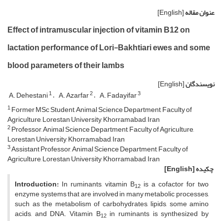
عنوان مقاله
[English]
Effect of intramuscular injection of vitamin B12 on
lactation performance of Lori-Bakhtiari ewes and some
blood parameters of their lambs
نویسندگان
[English]
1
2
3
A. Dehestani
A. Azarfar
A. Fadayifar
1
Former MSc Student, Animal Science Department, Faculty of
Agriculture, Lorestan University, Khorramabad, Iran
2
Professor, Animal Science Department, Faculty of Agriculture,
Lorestan University, Khorramabad, Iran
3
Assistant Professor, Animal Science Department, Faculty of
Agriculture, Lorestan University, Khorramabad, Iran
چکیده
[English]
Introduction:
In ruminants, vitamin B
is a cofactor for two
12
enzyme systems that are involved in many metabolic processes,
such as the metabolism of carbohydrates, lipids, some amino
acids, and DNA. Vitamin B
in ruminants is synthesized by
12