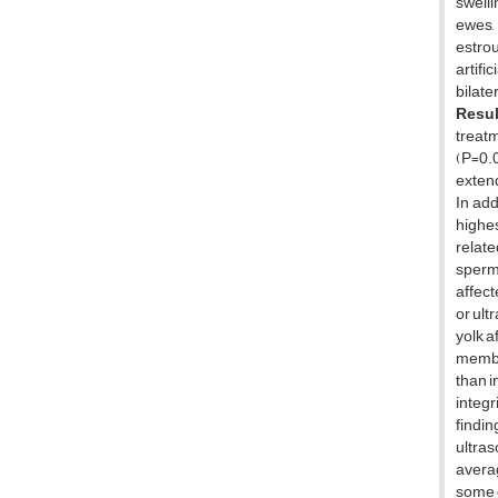
swelli
ewes, 
estro
artifi
bilate
Resul
treat
(P=0.
extend
In add
highes
relate
sperm 
affect
or ult
yolk a
membra
than i
integr
findin
ultras
averag
some c