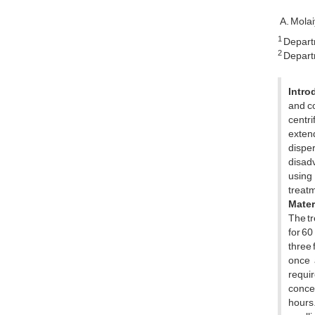
A. Mola
1
Departm
2
Departm
Intro
and co
centri
exten
dispe
disadv
using 
treatm
Mater
The tr
for 60
three 
once 
requir
conce
hours