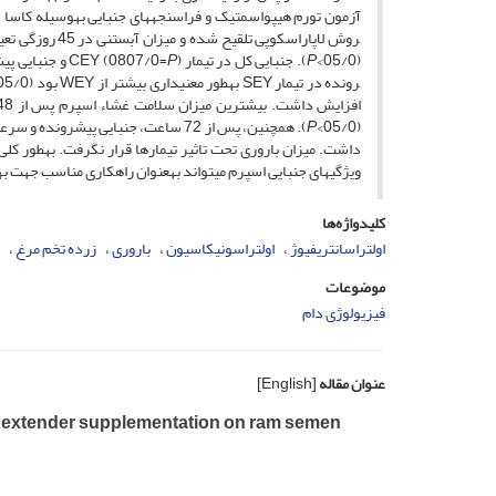
(05/0>
P
). جنبایی کل در تیمار CEY (0807/0=
) و جنبایی پیش­رونده در تیمار SEY(0897/0=
P
رونده در تیمار SEY به­طور معنی­داری بیشتر از WEY بود (05/0>
P
(05/0>
داشت. میزان باروری تحت تاثیر تیمارها قرار نگرفت. به­طور کلی،
ویژگی­های جنبایی اسپرم می­تواند به­عنوان راهکاری مناسب جهت
کلیدواژه‌ها
اولتراسانتریفیوژ
اولتراسونیکاسیون
باروری
زرده تخم مرغ
موضوعات
فیزیولوژی دام
عنوان مقاله
[English]
ore extender supplementation on ram semen