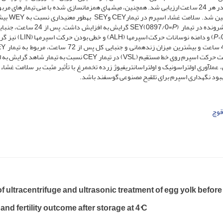
روش لاپاراسکوپی تلقیح شده و میزان آبستنی در 
P
) گرایش به افزایش داشت. پس از 24 ساع
P
) و دامنه نوسانات حرکت اسپرم­ها (ALH) و خط
). همچنین، پس از 72 ساعت، جنبایی پیش­رونده و سرعت حرکت اسپرم روی خط مستقیم (VSL) در تیمار CEY نسبت به تیم
 عمل­آوری اولتراسونیک و اولتراسانتریفیوژ زرده تخم­مرغ با تأثیر مثبت بر سلامت غشاء
 بهبود نگهداری اسپرم برای تلقیح مصنوعی گوسفند باشد.
قوچ
of ultracentrifuge and ultrasonic treatment of egg yolk bef
 and fertility outcome after storage at 4°C