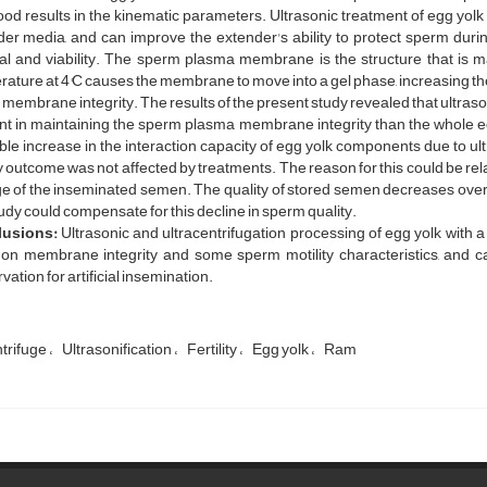
od results in the kinematic parameters. Ultrasonic treatment of egg yolk
er media, and can improve the extender's ability to protect sperm duri
val and viability. The sperm plasma membrane is the structure that is 
ature at 4°C causes the membrane to move into a gel phase, increasing the los
n membrane integrity. The results of the present study revealed that ultras
ent in maintaining the sperm plasma membrane integrity than the whole eg
le increase in the interaction capacity of egg yolk components due to ultr
ity outcome was not affected by treatments. The reason for this could be rel
e of the inseminated semen. The quality of stored semen decreases over t
tudy could compensate for this decline in sperm quality.
lusions:
Ultrasonic and ultracentrifugation processing of egg yolk with a 
t on membrane integrity and some sperm motility characteristics, and
vation for artificial insemination.
ntrifuge
Ultrasonification
Fertility
Egg yolk
Ram