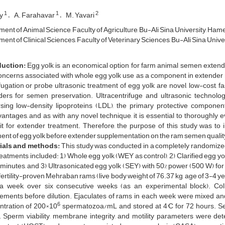
1
1
2
iy
A. Farahavar
M. Yavari
ent of Animal Science, Faculty of Agriculture, Bu-Ali Sina University, Ham
ent of Clinical Sciences, Faculty of Veterinary Sciences, Bu-Ali Sina Unive
duction:
Egg yolk is an economical option for farm animal semen extend
ncerns associated with whole egg yolk use as a component in extender m
fugation or probe ultrasonic treatment of egg yolk are novel, low-cost, fa
ders for semen preservation. Ultracentrifuge and ultrasonic technol
rsing low-density lipoproteins (LDL), the primary protective compon
antages, and as with any novel technique, it is essential to thoroughly 
it for extender treatment. Therefore, the purpose of this study was to i
ent of egg yolk before extender supplementation on the ram semen quality a
ials and methods:
This study was conducted in a completely randomized 
eatments included: 1) Whole egg yolk (WEY as control), 2) Clarified egg 
 minutes, and 3) Ultrasonicated egg yolk (SEY) with 50% power (500 W) fo
fertility-proven Mehraban rams (live body weight of 76.37 kg, age of 3-4 yea
a week, over six consecutive weeks (as an experimental block). Co
ements before dilution. Ejaculates of rams in each week were mixed and 
6
ntration of 200×10
spermatozoa/mL and stored at 4°C for 72 hours. S
. Sperm viability, membrane integrity, and motility parameters were de