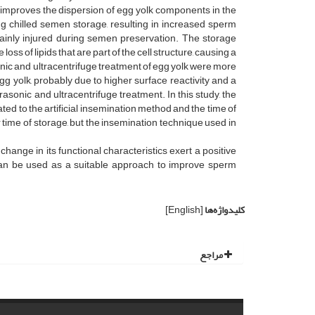
 improves the dispersion of egg yolk components in the
ng chilled semen storage, resulting in increased sperm
mainly injured during semen preservation. The storage
s of lipids that are part of the cell structure, causing a
onic and ultracentrifuge treatment of egg yolk were more
g yolk, probably due to higher surface reactivity and a
asonic and ultracentrifuge treatment. In this study, the
ated to the artificial insemination method and the time of
ime of storage, but the insemination technique used in
change in its functional characteristics exert a positive
 can be used as a suitable approach to improve sperm
کلیدواژه‌ها
[English]
مراجع