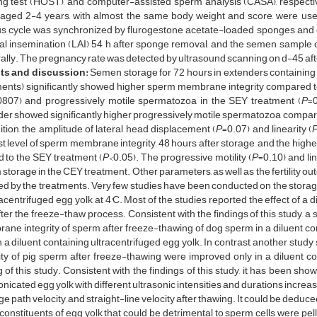
ng test (HOST), and computer-assisted sperm analysis (CASA), respectiv
aged 2-4 years, with almost the same body weight and score, were used 
us cycle was synchronized by flurogestone acetate-loaded sponges and e
cial insemination (LAI) 54 h after sponge removal, and the semen sample 
rally. The pregnancy rate was detected by ultrasound scanning on d-45 aft
ts and discussion
:
Semen storage for 72 hours in extenders containing
ments) significantly showed higher sperm membrane integrity compared 
0807) and progressively motile spermatozoa in the SEY treatment (
P
=
er showed significantly higher progressively motile spermatozoa compared
ition, the amplitude of lateral head displacement (
P
=0.07) and linearity (
t level of sperm membrane integrity, 48 hours after storage, and the highest 
d to the SEY treatment (
P
<0.05). The progressive motility (
P
=0.10) and lin
storage in the CEY treatment. Other parameters, as well as the fertility out
ed by the treatments. Very few studies have been conducted on the storag
racentrifuged egg yolk at 4°C. Most of the studies reported the effect of a 
fter the freeze-thaw process. Consistent with the findings of this study, a s
ne integrity of sperm after freeze-thawing of dog sperm in a diluent co
n a diluent containing ultracentrifuged egg yolk. In contrast, another s
ity of pig sperm after freeze-thawing were improved only in a diluent con
g of this study. Consistent with the findings of this study, it has been sh
onicated egg yolk with different ultrasonic intensities and durations increased
e path velocity, and straight-line velocity after thawing. It could be deduce
onstituents of egg yolk that could be detrimental to sperm cells were pel