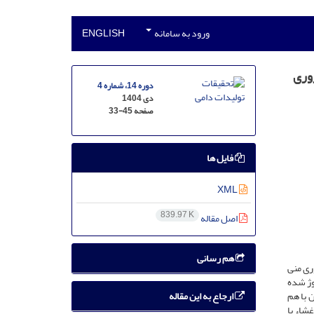
ورود به سامانه
ENGLISH
روری
دوره 14، شماره 4
دی 1404
صفحه
33-45
فایل ها
XML
839.97 K
اصل مقاله
هم رسانی
ری منی
(SEY) و زرده اولتراسانتریفیوژ شده
ارجاع به این مقاله
 با هم
ارچگی غشاء با