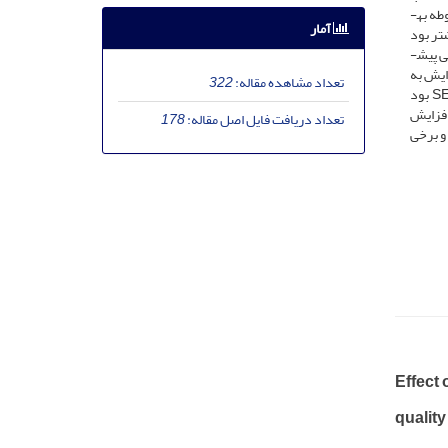
آزمون تورم هیپواسمتیک و فراسنجه­های جنبایی به­وسیله کاسا در هر 24 ساعت ارزیابی شد. همچنین، میش­های همزمان­سازی شده با منی تیمارهای مربوطه به­
آمار
45 روزگی تعیین شد. سلامت غشاء اسپرم در تیمارCEY وSEY به­طور معنی­داری نسبت به WEY بیشتر بود
ت، جنبایی پیش­
ی بودن حرکت اسپرم­ها (LIN) نیز گرایش به
تعداد مشاهده مقاله:
322
افزایش داشت. بیشترین میزان سلامت غشاء اسپرم پس از 48 ساعت و بیشترین میزان زنده­مانی و جنبایی کل پس از 72 ساعت، مربوط به تیمار SEY بود
ار شاهد گرایش به افزایش
تعداد دریافت فایل اصل مقاله:
178
 و برخی
Effect 
quality