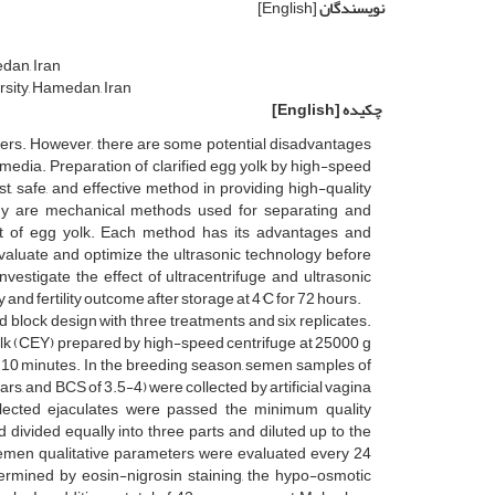
نویسندگان
[English]
edan, Iran
rsity, Hamedan, Iran
چکیده
[English]
ers. However, there are some potential disadvantages
edia. Preparation of clarified egg yolk by high-speed
st, safe, and effective method in providing high-quality
ogy are mechanical methods used for separating and
ent of egg yolk. Each method has its advantages and
evaluate and optimize the ultrasonic technology before
nvestigate the effect of ultracentrifuge and ultrasonic
nd fertility outcome after storage at 4°C for 72 hours.
block design with three treatments and six replicates.
yolk (CEY) prepared by high-speed centrifuge at 25000 g
r 10 minutes. In the breeding season, semen samples of
rs, and BCS of 3.5-4) were collected by artificial vagina
llected ejaculates were passed the minimum quality
divided equally into three parts and diluted up to the
emen qualitative parameters were evaluated every 24
termined by eosin-nigrosin staining, the hypo-osmotic