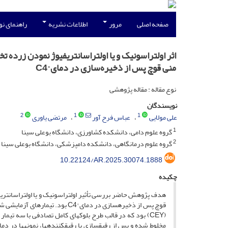
صفحه اصلی
مرور
اطلاعات نشریه
راهنمای ن
اثر اولتراسونیک و یا اولتراسانتریفیوژ نمودن زرده ت
منی قوچ پس از ذخیره‌سازی در دمای °C4
نوع مقاله : مقاله پژوهشی
نویسندگان
2
1
1
علی مولایی
عباس فرح آور
مرتضی یاوری
1
گروه علوم دامی، دانشکده کشاورزی، دانشگاه بوعلی سینا
2
گروه علوم درمانگاهی، دانشکده دامپزشکی، دانشگاه بوعلی سینا
10.22124/AR.2025.30074.1888
چکیده
هدف پژوهش حاضر بررسی تأثیر اولتراسونیک و یا اولتراسانتریفی
(CEY) بود که در قالب طرح بلوک­های کامل تصادفی با سه ت