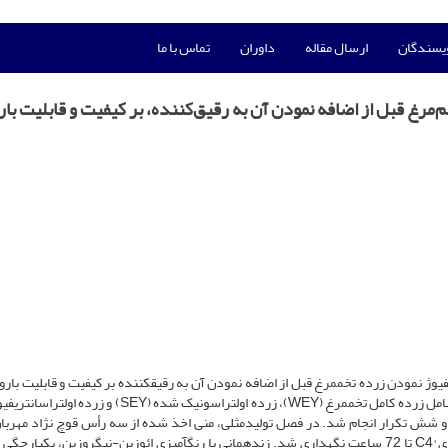
ویسندگان
ارسال مقاله
داوران
تماس با ما
خم‌مرغ قبل از اضافه نمودن آن به رقیق‌کننده، بر کیفیت و قابلیت با
وژ نمودن زرده تخم­مرغ قبل از اضافه نمودن آن به رقیق­کننده بر کیفیت و قابلیت بارو
قوچ پس از ذخیره­سازی در دمای °C4 بود. تیمارهای آزمایشی شامل زرده کامل تخم­مرغ (WEY)، زرده اولتراسونیک شده 
یمار و شش تکرار انجام شد. در فصل تولیدمثلی، منی اخذ شده از سه رأس قوچ نژاد مهربان
مخلوط شده و پس از رقیق­سازی با رقیق­کننده­ها، نمونه­ها در دمای °C4 تا 72 ساعت نگهداری شد. زنده­مانی با رنگ­آمیزی ائوزین-نیگروزین، یکپ