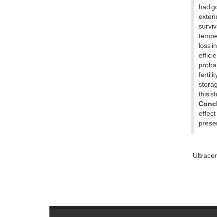
had go
extend
survi
temper
loss i
effici
probab
fertil
storag
this s
Conc
effec
preser
Ultrace