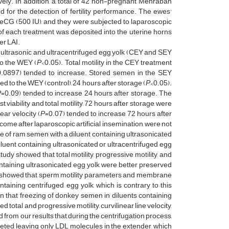
ely. In addition, a total of 42 non-pregnant Mehraban
for the detection of fertility performance. The ewes'
CG (500 IU), and they were subjected to laparoscopic
of each treatment was deposited into the uterine horns
er LAI.
 ultrasonic and ultracentrifuged egg yolk (CEY and SEY
to the WEY (
P
<0.05). Total motility in the CEY treatment
0.0897) tended to increase. Stored semen in the SEY
 to the WEY (control), 24 hours after storage (
P
<0.05).
P
=0.09) tended to increase 24 hours after storage. The
viability and total motility, 72 hours after storage, were
ear velocity (
P
=0.07) tended to increase 72 hours after
come after laparoscopic artificial insemination, were not
e of ram semen with a diluent containing ultrasonicated
diluent containing ultrasonicated or ultracentrifuged egg
tudy showed that total motility, progressive motility, and
ntaining ultrasonicated egg yolk were better preserved
tudy showed that sperm motility parameters and membrane
taining centrifuged egg yolk, which is contrary to this
own that freezing of donkey semen in diluents containing
 total and progressive motility, curvilinear line velocity,
d from our results that during the centrifugation process,
leted, leaving only LDL molecules in the extender, which