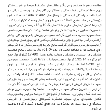
مطالعه حاضر با هدف بررسی تأثیر غلظت های مختلف کمبوچا در شربت شکر
روی صفات رفتاری، تولیدمثلی و عملکردی کلنی های زنبورعسل ایرانی در
شرایط اقلیمی استان کردستان طی سال های 1402 تا 1404 انجام شد. این
پژوهش در قالب طرح کاملاً تصادفی با چهار تیمار و هفت تکرار اجرا شد.
تیمارها شامل تیمارهای حاوی غلظت های 5، 10 و 15 درصد در لیتر کمبوچا
به صورت محلول در شربت شکر و تیمار شاهد بودند. در مطالعه ی حاضر،
صفات تولیدعسل، جمع آوری گرده، جمعیت زنبورهای بالغ و نوزادان، رفتار
آرامش، رفتار تهاجمی و توان زمستانگذرانی کلنی های زنبورعسل تیمارهای
آزمایشی مورد بررسی قرار گرفت. نتایج تجزیه واریانس نشان داد اثر تیمار
روی صفات مورد مطالعه معنی دار بود (01/0< p). براساس نتایج مقایسه
میانگین ها، بیشترین میانگین صفات تولید عسل (17/60 کیلوگرم)، جمع
آوری گرده (132/14 گرم)، جمعیت نوزادان (6/92 قاب)، جمعیت زنبورهای
بالغ (14/28قاب)، رفتار آرامش (4)، رفتار تهاجمی (4) و توان
زمستانگذرانی(0/62) مربوط به زنبورهای تیمار کمبوچای 10 درصد در لیتر
و کمترین آنها در زنبورهای تیمار شاهد مشاهده شد. آنالیز تحلیل اقتصادی
نشان داد که گنجاندن کمبوچا در برنامه تغذیه‌ای کلنی ها منجر به افزایش
سود حاصل از فروش فرآورده های هر کلنی شد. تیمار کمبوچا 10 درصد
در لیتر با بالاترین مقدار سود در مقایسه با شاهد به عنوان بهترین تیمار
شناخته شد . بنابراین، استفاده از کمبوچای ۱۰ درصد در لیتر به‌عنوان یک
مکمل تغذیه‌ای برای بهبود عملکرد کلنی‌های زنبورعسل و افزایش
سودآوری زنبورستان‌ها به‌ویژه در دوره‌های کمبود شهد و گرده توصیه
می‌شود.