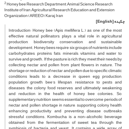
2
Honey bee Research Department, Animal Science Research
Institute of Iran, Agricultural Research Education and Extension
Organization (AREEO), Karaj, Iran
چکیده
[English]
Introduction: Honey bee (Apis mellifera L.), as one of the most
effective natural pollinators, plays a vital role in agricultural
production, biodiversity conservation, and sustainable
development. Honey bees require six groups of nutrients include
carbohydrates, proteins, fats, minerals, vitamins, and water to
survive and growth. If the pasture is rich, they meet their needs by
collecting nectar and pollen from plant flowers in nature. The
shortage or reduction of nectar and pollen due to specific climatic
conditions leads to a decrease in queen egg production,
population growth, bee’s lifespan, resistance to pests and
diseases, the colony food reserves, and ultimately weakening
and reduction in the health of honey bee colonies. So,
supplementary nutrition seems essential to overcome periods of
nectar and pollen shortage in nature, supporting colony health,
enhancing productivity, and preventing disease outbreaks
stressful conditions. Kombucha is a non-alcoholic beverage
obtained from the fermentation of sweet tea through the
symbiosis of bacteria and yeast. It contains a wide array of