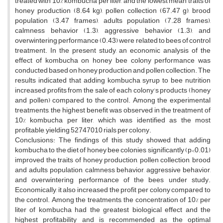
treated with 10% kombucha per liter, and the lowest mean traits of
honey production (8.64 kg), pollen collection (67.47 g), brood
population (3.47 frames), adults population (7.28 frames),
calmness behavior (1.3), aggressive behavior (1.3), and
overwintering performance (0.43) were related to bees of control
treatment. In the present study, an economic analysis of the
effect of kombucha on honey bee colony performance was
conducted based on honey production and pollen collection. The
results indicated that adding kombucha syrup to bee nutrition
increased profits from the sale of each colony’s products (honey
and pollen) compared to the control. Among the experimental
treatments, the highest benefit was observed in the treatment of
10% kombucha per liter, which was identified as the most
profitable, yielding 52747010 rials per colony.
Conclusions: The findings of this study showed that adding
kombucha to the diet of honey bee colonies significantly (p<0.01)
improved the traits of honey production, pollen collection, brood
and adults population, calmness behavior, aggressive behavior,
and overwintering performance of the bees under study.
Economically, it also increased the profit per colony compared to
the control. Among the treatments, the concentration of 10% per
liter of kombucha had the greatest biological effect and the
highest profitability and is recommended as the optimal