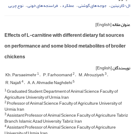
ال-کارنیتین
جوجه های گوشتی
عملکرد
فراسنجه های خونی
نوع چربی
عنوان مقاله
[English]
Effects of L-carnitine with different dietary fat sources
on performance and some blood metabolites of broiler
chickens
نویسندگان
[English]
1
2
3
Kh. Parsaeimehr
P. Farhoomand
M. Afrouziyeh
4
5
R. Najafi
A. A. Ahmadie Naghdehi
1
Graduated Student, Department of Animal Science, Faculty of
Agriculture, University of Urmia, Iran
2
Professor of Animal Science, Faculty of Agriculture, University of
Urmia, Iran
3
Assistant Professor of Animal Science, Faculty of Agriculture, Tabriz
Branch, Islamic Azad University, Tabriz, Iran
4
Assistant Professor of Animal Science, Faculty of Agriculture
University of Urmia, Iran