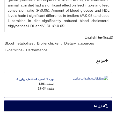
gain in growth and whole period (
P
<0.05). Adding L-carnitine and
animal fat in diet had a significant effect on feed intake and feed
conversion ratio (
P
<0.05). Amount of blood glucose and HDL
levels hadn’t significant difference in broilers (
P
>0.05), and used
L-carnitine in diet significantly reduced blood cholesterol,
triglycerides, LDL and VLDL (
P
<0.05).
کلیدواژه‌ها
[English]
Blood metabolites
Broiler chicken
Dietary fat sources
L-carnitine
Performance
مراجع
دوره 1، شماره 4 - شماره پیاپی 4
اسفند 1391
صفحه
27-34
فایل ها