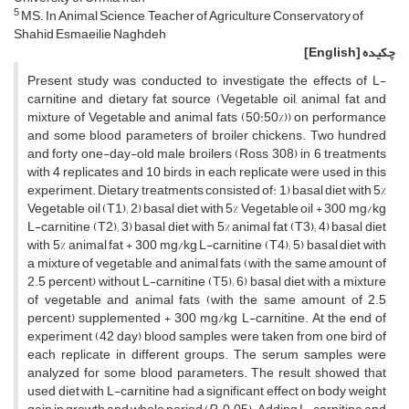
5
MS. In Animal Science, Teacher of Agriculture Conservatory of
Shahid Esmaeilie Naghdeh
چکیده
[English]
Present study was conducted to investigate the effects of L-
carnitine and dietary fat source (Vegetable oil, animal fat and
mixture of Vegetable and animal fats (50:50%)) on performance
and some blood parameters of broiler chickens. Two hundred
and forty one-day-old male broilers (Ross 308) in 6 treatments
with 4 replicates and 10 birds in each replicate were used in this
experiment. Dietary treatments consisted of: 1) basal diet with 5%
Vegetable oil (T1); 2) basal diet with 5% Vegetable oil + 300 mg/kg
L-carnitine (T2); 3) basal diet with 5% animal fat (T3); 4) basal diet
with 5% animal fat + 300 mg/kg L-carnitine (T4); 5) basal diet with
a mixture of vegetable and animal fats (with the same amount of
2.5 percent) without L-carnitine (T5); 6) basal diet with a mixture
of vegetable and animal fats (with the same amount of 2.5
percent) supplemented + 300 mg/kg L-carnitine. At the end of
experiment (42 day) blood samples were taken from one bird of
each replicate in different groups. The serum samples were
analyzed for some blood parameters. The result showed that
used diet with L-carnitine had a significant effect on body weight