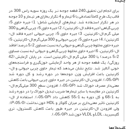
چکیده
برای انجام این تحقیق،240 قطعه جوجه نـر یک روزه سویه راس 308 در
قالب یک طرح کاملاً تصادفی با 6 تیمار و 4 تکرار به‌ازای هر تیـمار و 10 جوجه
در هر تکرار استـفاده شد. تیمارهای آزمایشی شامل: 1) جیره حاوی 5%
چربی گیاهی (جیره فاقد ال-کارنیتین)، 2) جیره حاوی 5% چربی گیاهی و 300
میلی گرم ال-کارنیتین، 3) جیره حاوی 5% چربی حیوانی (جیره فاقد ال-
کارنیتین)، 4) جیره حاوی 5% چربی حیوانی و 300 میلی گرم ال-کارنیتین، 5)
جیره حاوی مخلوط چربی گیاهی و حیوانی (به نسبت مساوی 5/2 درصد) فاقد
ال-کارنیتین، 6) جیره حاوی مخلوط چربی گیاهی و حیوانی (به نسبت مساوی
5/2 درصد) با 300 میلی گرم ال-کارنیتین است. در پایان آزمایش (42
روزگی)، یک قطعه جوجه از هر واحد آزمایشی خون‌گیری و فراسنجه‌های
خونی آنالیز شد. نتایج نشان می‌دهد که تیمار حاوی چربی حیوانی و ال-
کارنیتین باعث افزایش وزن جوجه‌ها در دوره رشد و کل دوره شد
(05/0
P
<). افزودن ال-کارنیتین در جیره حاوی چربی حیوانی باعث کاهش
معنی‌دار مصرف خوراک شد (05/0
P
<). افزودن سطح 300 میلی‌گرم ال-
کارنیتین در مقایسه با سایر تیمارها ضریب تبدیل خوراک را در دوره رشد
به 68/1 و کل دوره به 55/1 کاهش داد (05/0
P
<). استفاده از ال-
کارنیتین تاثیر معنی‌داری بر میزان گلوکز و HDL خون نداشت (05/0<
P
).
ولی افزودن ال-کارنیتین در جیره طیور باعث کاهش کلسترول، تری
گلیسیرید، LDL و VLDL خون شد (05/0
P
<).
کلیدواژه‌ها