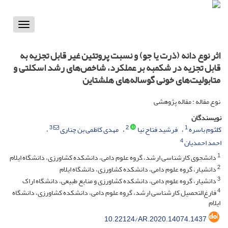
Toggle
vigation
اثر نوع دانه (ذرت یا جو) و نسبت پروتئین غیر قابل تجزیه به
قابل تجزیه در شکمبه بر عملکرد، شاخص‌های رشد اسکلتی و
متابولیت‌های خونی گوساله‌های هلشتاین
نوع مقاله : مقاله پژوهشی
نویسندگان
3
2
1
کلثوم باسره
فرشید فتاح نیا
مهدی کاظمی بن چناری
4
احمد احمدیان
1
دانشجوی کارشناسی ارشد، گروه علوم دامی، دانشکده کشاورزی، دانشگاه ایلام
2
دانشیار، گروه علوم دامی، دانشکده کشاورزی، دانشگاه ایلام
3
دانشیار، گروه علوم دامی، دانشکده کشاورزی و منابع طبیعی، دانشگاه اراک
4
فارغ‌التحصیل کارشناسی ارشد، گروه علوم دامی، دانشکده کشاورزی، دانشگاه
ایلام
10.22124/AR.2020.14074.1437