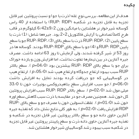
چکیده
هدف از این مطالعه، بررسی نوع غله (ذرت یا جو) و نسبت پروتئین غیر قابل
تجزیه به قابل تجزیه در شکمبه (RUP: RDP) با استفاده از 40 راس
گوساله‌ شیرخوار نر هلشتاین با میانگین وزن 9/2±6/42 کیلوگرم در قالب
طرح کاملاً تصادفی با آرایش فاکتوریل 2×2 بود. جیره‌ها شامل: (1) ذرت با
سطح پایین RUP: RDP، (2) ذرت با سطح بالای RUP: RDP، (3) جو با سطح
پایین RUP: RDP و (4) جو با سطح بالای RUP: RDP بودند. گوساله ها در
روز 53 از شیر گرفته شدند، ولی آزمایش تا روز 63 ادامه داشت. مصرف
جیره آغازین در بین تیمارها تفاوت نداشت، اما افزایش وزن و بازده خوراک
برای جو با سطح بالای RUP: RDP بیشترین بود (04/0=
p
). سطح بالاتر
RUP سبب بهبود ارتفاع جدوگاه و ارتفاع هیپ شد (05/0>
p
). ارتفاع هیپ
در گوساله­هایی که جو دریافت کرده بودند تمایل به افزایش داشت
(06/0=
p
).جو سبب افزایش سطح بتاهیدروکسی بوتیرات خون تا 33/0
میلی­ مول شد (02/0=
p
). سطح بالاتر RUP: RDP سبب افزایش پروتئین
کل خون شد. همچنین مصرف جو در مقایسه با ذرت سبب کاهش سطح اوره
خون شد (01/0=
p
). غلظت انسولین خون با مصرف جو و سطح بالای RUP:
RDP افزایش یافت (02/0=
p
). به طور کلی نتایج نشان داد که تغذیه جیره
آغازین حاوی دانه جو و سطح بالاتر پروتئین غیر قابل تجزیه در شکمبه و
تغذیه جیره آغازین حاوی دانه ذرت و سطح پایین­تر پروتئین غیر قابل تجزیه
در شکمبه سبب بهبود رشد گوساله­های شیرخوار هلشتاین شد.