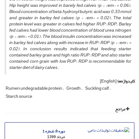
Hip height was improved in barely fed calves (
p < /em> = 0.06).
Blood concentration of beta hydroxyl butyric acid was 0.33 mmol
and greater in barley fed calves (
p < /em> = 0.02). The total
protein level was greater in calves fed higher RUP: RDP. Barley
fed calves had lower blood concentration of blood urea nitrogen
(
p < /em> = 0.01). The blood insulin concentration was increased
in barley fed calves along with increase in RUP: RDP (
p < /em> =
0.02). In conclusion, results indicated that feeding starter
contained barley grain and high ratio RUP: RDP and also starter
contained corn grain with low RUP: RDP is recommendable for
starter diet of dairy calves.
کلیدواژه‌ها
[English]
Rumen undegradable protein
Growth
Suckling calf
Starch source
مراجع
دوره 9، شماره 1
خرداد 1399