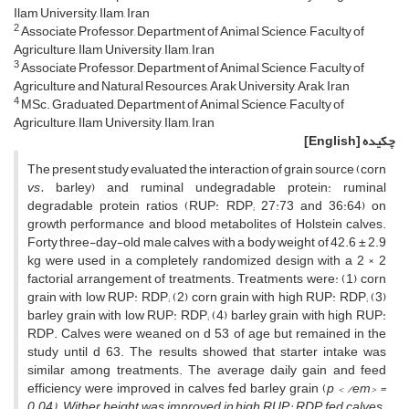
Ilam University, Ilam, Iran
2
Associate Professor, Department of Animal Science, Faculty of
Agriculture, Ilam University, Ilam, Iran
3
Associate Professor, Department of Animal Science, Faculty of
Agriculture and Natural Resources, Arak University, Arak, Iran
4
MSc. Graduated, Department of Animal Science, Faculty of
Agriculture, Ilam University, Ilam, Iran
چکیده
[English]
The present study evaluated the interaction of grain source (corn
vs.
barley) and ruminal undegradable protein: ruminal
degradable protein ratios (RUP: RDP; 27:73 and 36:64) on
growth performance and blood metabolites of Holstein calves.
Forty three-day-old male calves with a body weight of 42.6 ± 2.9
kg were used in a completely randomized design with a 2 × 2
factorial arrangement of treatments. Treatments were: (1) corn
grain with low RUP: RDP; (2) corn grain with high RUP: RDP; (3)
barley grain with low RUP: RDP; (4) barley grain with high RUP:
RDP. Calves were weaned on d 53 of age but remained in the
study until d 63. The results showed that starter intake was
similar among treatments. The average daily gain and feed
efficiency were improved in calves fed barley grain (
p < /em> =
0.04). Wither height was improved in high RUP: RDP fed calves.