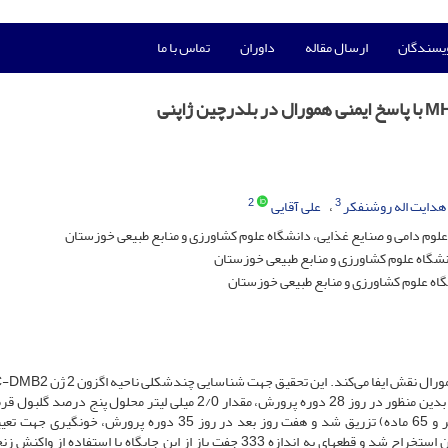
ویسندگان
ارسال مقاله
داوران
تماس با ما
2
3
هدایت اله روشنفکر
علی آقایی
علوم دامی و صنایع غذایی، دانشگاه علوم کشاورزی و منابع طبیعی خوزستان
انشگاه علوم کشاورزی و منابع طبیعی خوزستان
گاه علوم کشاورزی و منابع طبیعی خوزستان
ارتباط آن با پاسخ ایمنی همورال در بلدرچین ژاپنی انجام گرفت. بدین منظور در روز 28 دوره پرورش، مقدار 2/0 میلی‌ لیتر محلول 
گوسفندی (SRBC) به عضله‌ سینه 130 بلدرچین ژاپنی (65 نر و 65 ماده) تزریق شد و هفت روز بعد در روز 35 دوره پرورش، 
آنتی‌بادی علیه SRBC انجام شد. DNA ژنومی از نمونه‏های خون استخراج شد و قطعه‏ای به اندازه 333 جفت باز از این جایگاه با استفاده