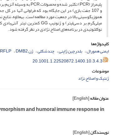
هموزیگوسیتی بالا در جمعیت مورد مطالعه است. به­علاوه، نتایج نشان د
نوکلئوتیدی در برنامه‌های اصلاح‌ نژادی در نظر گرفته شود.
کلیدواژه‌ها
ایمنی همورال
بلدرچین ژاپنی
چندشکلی
ژن DMB2
RFLP
20.1001.1.22520872.1400.10.3.4.3
موضوعات
ژنتیک و اصلاح نژاد
عنوان مقاله
[English]
olymorphism and humoral immune response in
نویسندگان
[English]