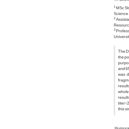
1
MSc Stu
Science 
2
Assista
Resource
3
Profess
Universit
The DM
the p
purpos
and 65
was d
fragme
result
whole 
result
titer 
this s
Humoral