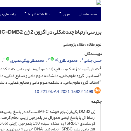
صفحه اصلی
مرور
اطلاعات نشریه
راهنمای ن
بررسی ارتباط چندشکلی در اگزون 2 ژن MHC-DMB2 با پاسخ ایمنی همورال در بلدرچین ژاپنی
نوع مقاله : مقاله پژوهشی
نویسندگان
3
2
1
حسن چنانی
محمود نظری
محمدتقی بیگی نصیری
1
دانش آموخته ژنتیک و اصلاح نژاد دام، گروه علوم دامی، دانشکده 
2
استادیار، گروه علوم دامی، دانشکده علوم دامی و صنایع غذایی، د
3
استاد، گروه علوم دامی، دانشکده علوم دامی و صنایع غذایی، دانش
10.22124/AR.2021.15822.1499
چکیده