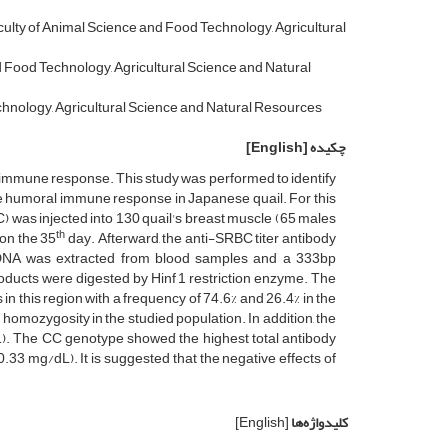
ulty of Animal Science and Food Technology, Agricultural
d Food Technology, Agricultural Science and Natural
chnology, Agricultural Science and Natural Resources
چکیده
[English]
 immune response. This study was performed to identify
e humoral immune response in Japanese quail. For this
C) was injected into 130 quail's breast muscle (65 males
th
 on the 35
day. Afterward, the anti-SRBC titer antibody
 DNA was extracted from blood samples and a 333bp
ducts were digested by Hinf 1 restriction enzyme. The
in this region with a frequency of 74.6% and 26.4% in the
homozygosity in the studied population. In addition, the
1). The CC genotype showed the highest total antibody
.33 mg/dL). It is suggested that the negative effects of
کلیدواژه‌ها
[English]