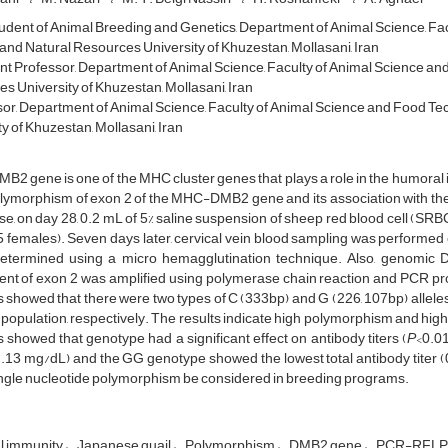
dent of Animal Breeding and Genetics, Department of Animal Science, Fac
and Natural Resources University of Khuzestan, Mollasani, Iran
nt Professor, Department of Animal Science, Faculty of Animal Science an
s University of Khuzestan, Mollasani, Iran
or, Department of Animal Science, Faculty of Animal Science and Food Te
y of Khuzestan, Mollasani, Iran
B2 gene is one of the MHC cluster genes that plays a role in the humoral
olymorphism of exon 2 of the MHC-DMB2 gene and its association with th
e, on day 28, 0.2 mL of 5% saline suspension of sheep red blood cell (SRB
 females). Seven days later, cervical vein blood sampling was performed
etermined using a micro hemagglutination technique. Also, genomic
nt of exon 2 was amplified using polymerase chain reaction and PCR pro
s showed that there were two types of C (333bp) and G (226, 107bp) alleles 
population, respectively. The results indicate high polymorphism and high 
s showed that genotype had a significant effect on antibody titers (
P
<0.0
(2.13 mg/dL) and the GG genotype showed the lowest total antibody titer (0
ingle nucleotide polymorphism be considered in breeding programs.
 immunity
Japanese quail
Polymorphism
DMB2 gene
PCR-RFLP