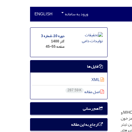
ورود به سامانه
ENGLISH
دوره 10، شماره 3
آذر 1400
صفحه
45-55
فایل ها
XML
287.59 K
اصل مقاله
هم رسانی
ژن DMB2 یکی از ژن­های خوشه MHC است که در پاسخ ایمنی همورال نقش ایفا می‌کند. این تحقیق جهت شناسایی چندشکلی ناحیه اگزون 2 ژن MHC-DMB2 و
پنج درصد گلبول قرمز خون
خون­گیری جهت تعیین تیتر
ارجاع به این مقاله
 از واکنش زنجیره‏ای