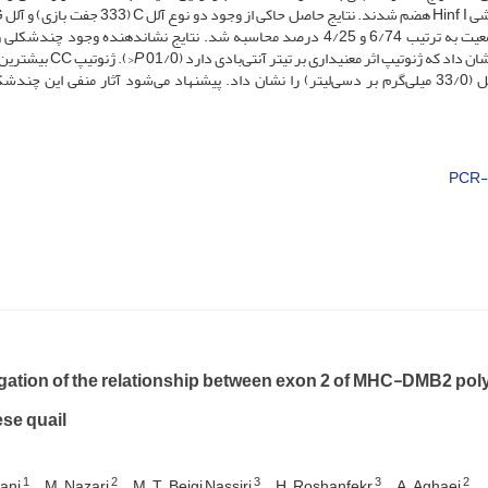
و 107 جفت بازی) در این جایگاه بود که فراوانی آن‏ها در کل جمعیت به ترتیب 6/74 و 4/25 درصد محاسبه شد.‏‏ نتایج نشان­دهنده‏ وجود
اد که ژنوتیپ اثر معنی­داری بر تیتر آنتی‌بادی دارد (01/0
P
میلی‌گرم بر دسی‌لیتر) و ژنوتیپ GG کمترین تیتر آنتی‌بادی کل (33/0 میلی‌گرم بر دسی‌لیتر) را نشان داد. پیشنهاد می‌شود آثار منفی ای
PCR-
igation of the relationship between exon 2 of MHC-DMB2 p
se quail
1
2
3
3
2
ani
M. Nazari
M. T. Beigi Nassiri
H. Roshanfekr
A. Aghaei