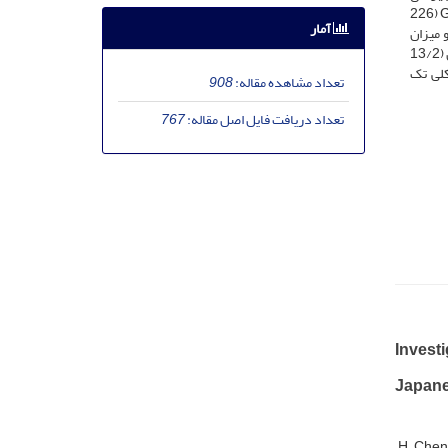
پلی‏مراز (PCR) تکثیر شده و محصولات PCR به وسیله آنزیم برشی Hinf I هضم شدند. نتایج حاصل حاکی از وجود دو نوع آلل C (333 جفت بازی) و آلل G (226
آمار
 چندشکلی و میزان
<). ژنوتیپ CC بیشترین (13/2
ن چندشکلی تک
تعداد مشاهده مقاله:
908
تعداد دریافت فایل اصل مقاله:
767
Invest
Japane
H. Chen