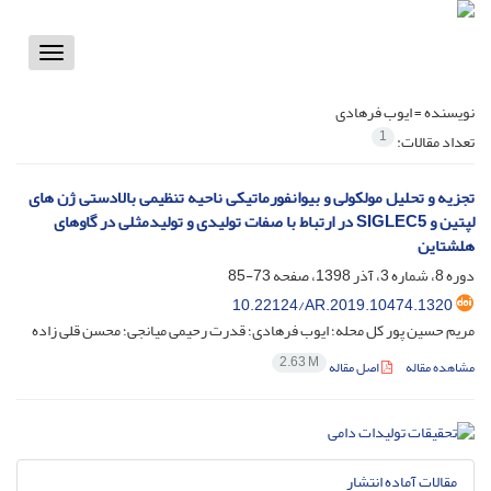
Toggle
vigation
نویسنده =
ایوب فرهادی
1
تعداد مقالات:
تجزیه و تحلیل مولکولی و بیوانفورماتیکی ناحیه تنظیمی بالادستی ژن های
لپتین و SIGLEC5 در ارتباط با صفات تولیدی و تولیدمثلی در گاوهای
هلشتاین
دوره 8، شماره 3، آذر 1398، صفحه
73-85
10.22124/AR.2019.10474.1320
مریم حسین پور کل محله؛ ایوب فرهادی؛ قدرت رحیمی میانجی؛ محسن قلی زاده
2.63 M
مشاهده مقاله
اصل مقاله
مقالات آماده انتشار