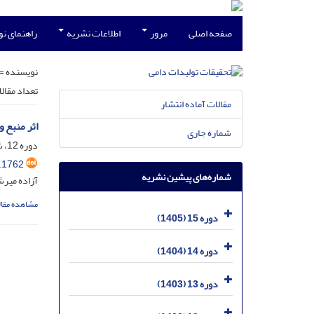
صفحه اصلی
مرور
اطلاعات نشریه
راهنمای ن
نویسنده =
تعداد مقال
مقالات آماده انتشار
اثر منبع و مدت زمان تغذیه ا
شماره جاری
دوره 12، شماره 4، اسفند 1402، صفحه
.1762
شماره‌های پیشین نشریه
آزاده میرش
مشاهده مقال
دوره 15 (1405)
دوره 14 (1404)
دوره 13 (1403)