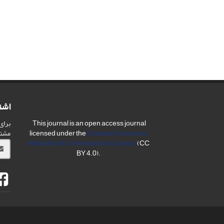
اشت
برای
This journal is an open access journal
مشت
licensed under the
Creative Commons
Attribution 4.0 International License
(CC
BY 4.0).