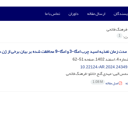
ویسندگان
ارسال مقاله
داوران
تماس با ما
فرهنگ فاتحی
1
ات:
سید چرب امگا-3 و امگا-9 محافظت شده بر بیان برخی از ژن های دخیل در سوخت و ساز چربی در بره های پرواری
51-62
10.22124/AR.2024.24349
مس الهی؛ مهدی گنج خانلو؛ فرهنگ فاتحی
1.08 M
ه
اصل مقاله