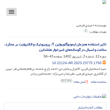
Toggle
vigation
نویسنده =
مهدی فرضی
1
تعداد مقالات:
تاثیر استفاده همزمان ایمونوگلوبولین Y، پروبیوتیک و الکترولیت بر عمکرد،
سلامت و اسهال در گوساله‌های شیرخوار هلشتاین
دوره 12، شماره 2، شهریور 1402، صفحه
43-56
10.22124/AR.2023.23775.1750
سید اسماعیل قربی؛ کامران رضایزدی؛ احمد زارع شحنه؛ پرهام مصلحی فر؛ بهین
لر کلانتری؛ مهدی فرضی؛ علیرضا رجبی نژاد؛ محمدامین برادر
617.6 K
مشاهده مقاله
اصل مقاله
مقالات آماده انتشار