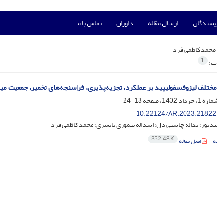
ویسندگان
ارسال مقاله
داوران
تماس با ما
محمد کاظمی فرد
1
ات:
مختلف لیزو‌فسفولیپید بر عملکرد، تجزیه‌پذیری، فراسنجه‌های تخمیر، جمعیت می
13-24
10.22124/AR.2023.21822
دپور؛ یداله چاشنی دل؛ اسداله تیموری یانسری؛ محمد کاظمی فرد
352.48 K
ه
اصل مقاله