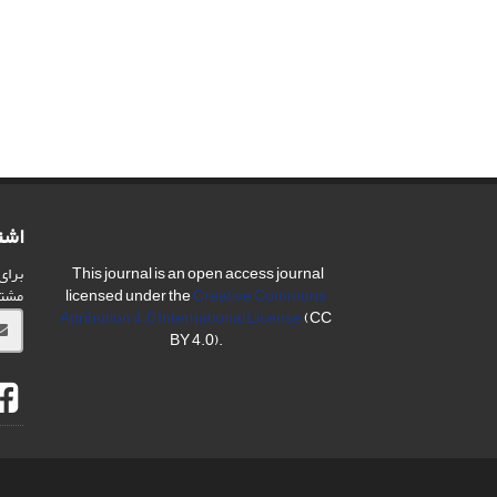
اشت
برای
This journal is an open access journal
مشت
licensed under the
Creative Commons
Attribution 4.0 International License
(CC
BY 4.0).