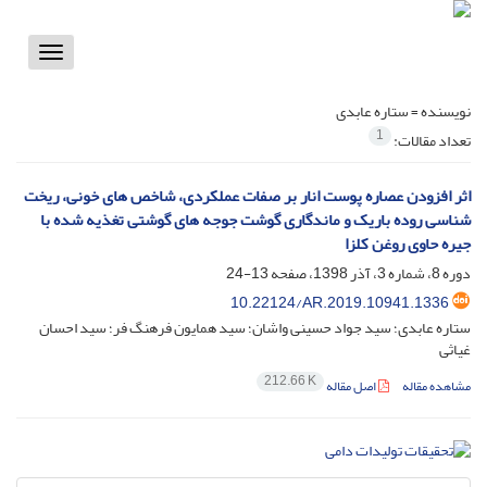
Toggle
vigation
نویسنده =
ستاره عابدی
1
تعداد مقالات:
اثر افزودن عصاره پوست انار بر صفات عملکردی، شاخص های خونی، ریخت
شناسی روده باریک و ماندگاری گوشت جوجه های‌ گوشتی تغذیه شده با
جیره حاوی روغن کلزا
دوره 8، شماره 3، آذر 1398، صفحه
13-24
10.22124/AR.2019.10941.1336
ستاره عابدی؛ سید جواد حسینی واشان؛ سید همایون فرهنگ فر؛ سید احسان
غیاثی
212.66 K
مشاهده مقاله
اصل مقاله