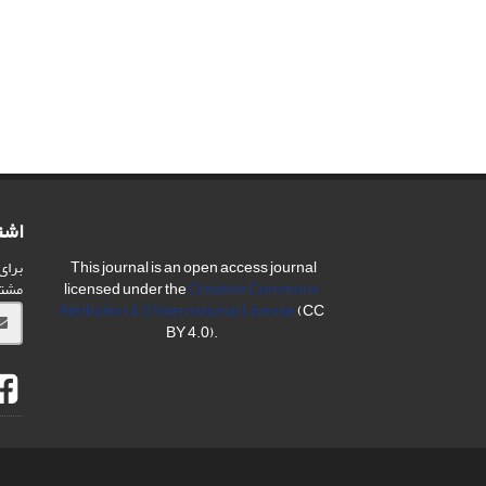
اشت
برای
This journal is an open access journal
مشت
licensed under the
Creative Commons
Attribution 4.0 International License
(CC
BY 4.0).