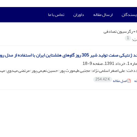
ویسندگان
ارسال مقاله
داوران
تماس با ما
 =
رگرسیون تصادفی
1
ات:
د شیر 305 روز گاوهای هلشتاین ایران با استفاده از مدل روزآزمون با تابعیت تصادفی
9-18
دخت؛ علی اصغر اسلمی نژاد؛ مجتبی طهمورث پور؛ حسین نعیمی پور؛ مرتضی مهدوی؛ مه
254.42 K
ه
اصل مقاله