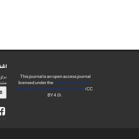
اشت
برای
This journal is an open access journal
مشت
licensed under the
Creative Commons
Attribution 4.0 International License
(CC
BY 4.0).