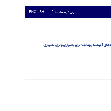
ورود به سامانه
ENGLISH
های آمیخته رومانف×لری بختیاری و لری بختیاری