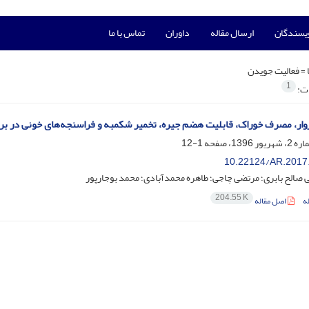
ویسندگان
ارسال مقاله
داوران
تماس با ما
 =
فعالیت جویدن
1
ات:
وار، مصرف خوراک، قابلیت هضم جیره، تخمیر شکمبه و فراسنجه‌های خونی در بره‌
1-12
10.22124/AR.2017
 صالح بابری؛ مرتضی چاجی؛ طاهره محمدآبادی؛ محمد بوجارپور
204.55 K
ه
اصل مقاله