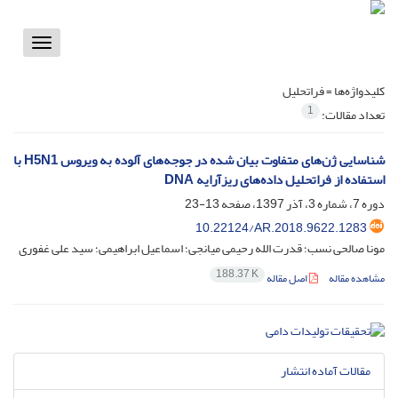
Toggle
vigation
کلیدواژه‌ها =
فراتحلیل
1
تعداد مقالات:
شناسایی ژن‌های متفاوت بیان شده در جوجه‌های آلوده به ویروس H5N1 با
استفاده از فرا‌تحلیل داده‌های ریزآرایه DNA
دوره 7، شماره 3، آذر 1397، صفحه
13-23
10.22124/AR.2018.9622.1283
مونا صالحی نسب؛ قدرت الله رحیمی میانجی؛ اسماعیل ابراهیمی؛ سید علی غفوری
188.37 K
مشاهده مقاله
اصل مقاله
مقالات آماده انتشار