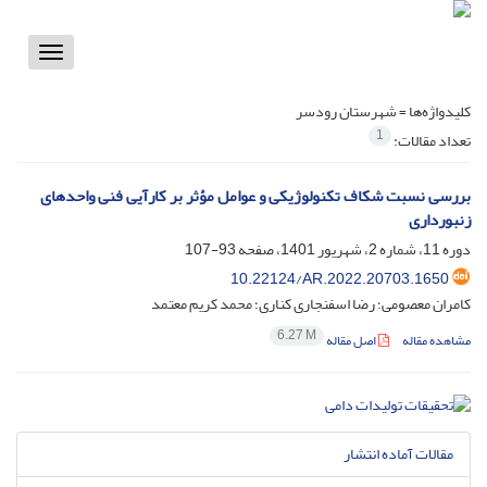
Toggle
vigation
کلیدواژه‌ها =
شهرستان رودسر
1
تعداد مقالات:
بررسی نسبت شکاف تکنولوژیکی و عوامل مؤثر بر کارآیی فنی واحدهای
زنبورداری
دوره 11، شماره 2، شهریور 1401، صفحه
93-107
10.22124/AR.2022.20703.1650
کامران معصومی؛ رضا اسفنجاری کناری؛ محمد کریم معتمد
6.27 M
مشاهده مقاله
اصل مقاله
مقالات آماده انتشار