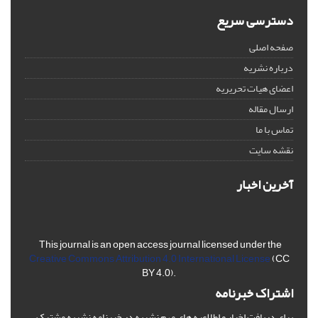
دسترسی سریع
صفحه اصلی
درباره نشریه
اعضای هیات تحریریه
ارسال مقاله
تماس با ما
نقشه سایت
آخرین اخبار
This journal is an open access journal licensed under the
Creative Commons Attribution 4.0 International License
(CC
BY 4.0).
اشتراک خبرنامه
برای دریافت اخبار و اطلاعیه های مهم نشریه در خبرنامه نشریه مشترک