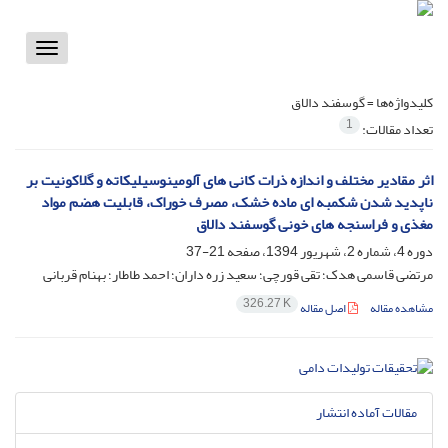
Toggle
vigation
کلیدواژه‌ها =
گوسفند دالاق
1
تعداد مقالات:
اثر مقادیر مختلف و اندازه ذرات کانی های آلومینوسیلیکاته و گلاکونیت ‎بر
ناپدید شدن شکمبه ای ماده خشک، مصرف خوراک، قابلیت هضم مواد
مغذی و فراسنجه های خونی گوسفند دالاق
دوره 4، شماره 2، شهریور 1394، صفحه
21-37
مرتضی قاسمی هدک؛ تقی قورچی؛ سعید زره داران؛ احمد طاطار؛ بهنام قربانی
326.27 K
مشاهده مقاله
اصل مقاله
مقالات آماده انتشار