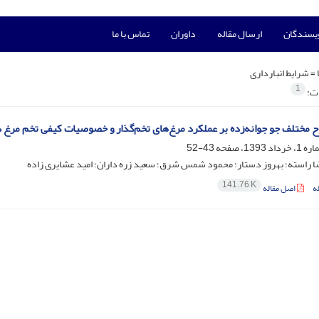
ویسندگان
ارسال مقاله
داوران
تماس با ما
 =
شرایط انبارداری
1
ات:
ح مختلف جو جوانه‌زده بر عملکرد مرغ‌های تخم‌گذار و خصوصیات کیفی تخم مرغ د
43-52
ا راسته؛ بهروز دستار؛ محمود شمس شرق؛ سعید زره داران؛ امید عشایری زاده
141.76 K
ه
اصل مقاله