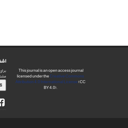
اشت
برای
This journal is an open access journal
مشت
licensed under the
Creative Commons
Attribution 4.0 International License
(CC
BY 4.0).